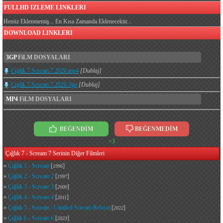
FULLHD IZLEME LINKLERI
Henüz Eklenmemiş... En Kısa Zamanda Eklenecektir...
DOWNLOAD LINKLERI
3GP
FiLM DOSYALARI
Ciglik.7.Scream.7.2026.mp4
[Dublaj]
Ciglik.7.Scream.7.2026.3gp
[Dublaj]
MP4
FiLM DOSYALARI
BEĞENDİM
BEĞENMEDİM
+3
Çığlık 7 - Scream 7 Serinin Diğer Filmleri
»
Çığlık 1 - Scream
[
]
1996
»
Çığlık 2 - Scream 2
[
]
1997
»
Çığlık 3 - Scream 3
[
]
2000
»
Çığlık 4 - Scream 4
[
]
2011
»
Çığlık 5 - Scream / Untitled Scream Reboot
[
]
2022
»
Çığlık 6 - Scream 6
[
]
2023