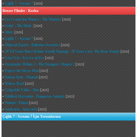
»
Çığlık 7 - Scream 7
[
]
2026
Benzer Filmler - Korku
»
Lee Cronin'den Mumya - The Mummy
[
]
2026
»
Gelin! - The Bride!
[
]
2026
»
Jitters
[
]
2026
»
Çığlık 7 - Scream 7
[
]
2026
»
Ölümcül Zarafet - Ballerina Overdrive
[
]
2026
»
28 Yıl Sonra İkinci Bölüm: Kemik Tapınağı - 28 Years Later: The Bone Temple
[
]
2026
»
Göze Göz - Eye for an Eye
[
]
2025
»
Ziyaretçiler: Bölüm 2 - The Strangers: Chapter 2
[
]
2025
»
Popeye the Slayer Man
[
]
2025
»
Şaman Ayini - Shaman
[
]
2025
»
Hallow Road
[
]
2025
»
Gölgedeki Yıldız - Him
[
]
2025
»
Tehlikeli Hayvanlar - Dangerous Animals
[
]
2025
»
Primate / Primat
[
]
2025
»
Anakonda - Anaconda
[
]
2025
Çığlık 7 - Scream 7 İçin Yorumlarınız