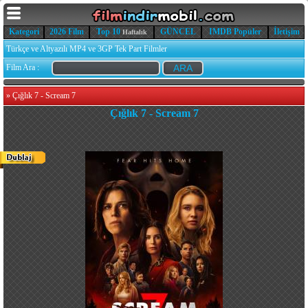
Kategori
2026 Film
Top 10
GÜNCEL
IMDB Popüler
İletişim
Haftalık
Türkçe ve Altyazılı MP4 ve 3GP Tek Part Filmler
Film Ara :
»
Çığlık 7 - Scream 7
Çığlık 7 - Scream 7