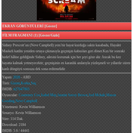
EKRAN GÖRÜNTÜLERİ [Göster]
FİLM FRAGMANI (1) [Göster/Gizle]
Sidney Prescott’un (Neve Campbell) yeni bir hayat kurduğu sakin kasabada, Hayalet
Maskeli katilin yeniden ortaya çıkmasıyla geçmişin kabusları geri döner.Kızı bir sonraki
hedef hâline geldiğinde Sidney, ailesini korumak için her şeyi göze alır. Ancak bu kez
hayatta kalmak yetmeyecektir; geçmişinin en karanlık anılarıyla yüzleşmeli ve yıllardır süren
kanlı döngüyü sonsuza dek sona erdirmelidir.
Yapım:
2026
- ABD
Türü:
Gizem
,
Korku
,
Suç
IMDB:
tt27047903
Oyuncular:
Courteney Cox
,
Isabel May
,
Jasmin Savoy Brown
,
Joel Mchale
,
Mason
Gooding
,
Neve Campbell
Yönetmeni: Kevin Williamson
Senaryo: Kevin Williamson
Süre: 114 Dak.
Download: 2184
IMDB: 5.6 / 44441