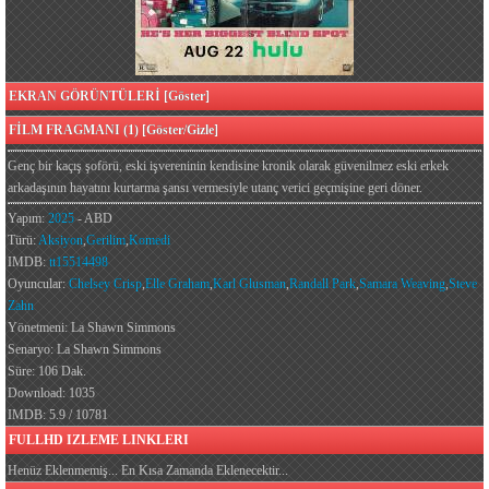
EKRAN GÖRÜNTÜLERİ [Göster]
FİLM FRAGMANI (1) [Göster/Gizle]
Genç bir kaçış şoförü, eski işvereninin kendisine kronik olarak güvenilmez eski erkek
arkadaşının hayatını kurtarma şansı vermesiyle utanç verici geçmişine geri döner.
Yapım:
2025
- ABD
Türü:
Aksiyon
,
Gerilim
,
Komedi
IMDB:
tt15514498
Oyuncular:
Chelsey Crisp
,
Elle Graham
,
Karl Glusman
,
Randall Park
,
Samara Weaving
,
Steve
Zahn
Yönetmeni: La Shawn Simmons
Senaryo: La Shawn Simmons
Süre: 106 Dak.
Download: 1035
IMDB: 5.9 / 10781
FULLHD IZLEME LINKLERI
Henüz Eklenmemiş... En Kısa Zamanda Eklenecektir...