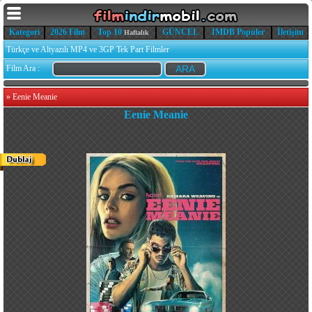
Kategori
2026 Film
Top 10
GÜNCEL
IMDB Popüler
İletişim
Haftalık
Türkçe ve Altyazılı MP4 ve 3GP Tek Part Filmler
Film Ara :
»
Eenie Meanie
Eenie Meanie