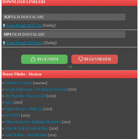
DOWNLOAD LINKLERI
3GP
FiLM DOSYALARI
Eenie.Meanie.2025.3gp
[Dublaj]
MP4
FiLM DOSYALARI
Eenie.Meanie.2025.mp4
[Dublaj]
BEĞENDİM
BEĞENMEDİM
+0
Benzer Filmler - Aksiyon
»
Violence of Action
[
]
amerikan
»
Sevgili Suikastçım - My Dearest Assassin
[
]
2026
»
The Punisher: One Last Kill
[
]
2026
»
Apex
[
]
2026
»
Toplar Havaya - Balls Up
[
]
2026
»
HUMINT
[
]
2026
»
Ölümcül Zarafet - Ballerina Overdrive
[
]
2026
»
Mike & Nick & Nick & Alice
[
]
2026
»
Katil Makine - War Machine
[
]
2026