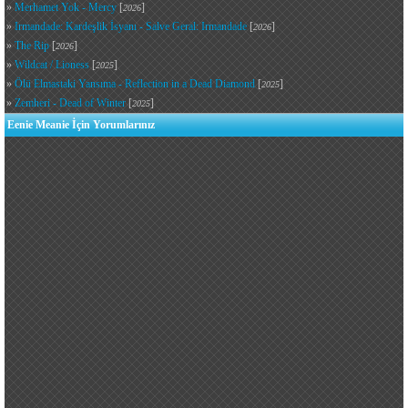
»
Merhamet Yok - Mercy
[
]
2026
»
Irmandade: Kardeşlik İsyanı - Salve Geral: Irmandade
[
]
2026
»
The Rip
[
]
2026
»
Wildcat / Lioness
[
]
2025
»
Ölü Elmastaki Yansıma - Reflection in a Dead Diamond
[
]
2025
»
Zemheri - Dead of Winter
[
]
2025
Eenie Meanie İçin Yorumlarınız