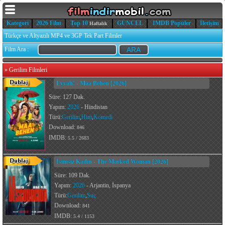
Kategori
2026 Film
Top 10
GÜNCEL
IMDB Popüler
İletişim
Haftalık
Türkçe ve Altyazılı MP4 ve 3GP Tek Part Filmler
Film Ara :
»
Gerilim Filmleri
Eyvah! - Maa Behen [2026]
Süre: 127 Dak.
Yapım:
2026
- Hindistan
Türü:
Gerilim
,
Hint
,
Komedi
Download:
846
IMDB:
5.5 / 2683
İsimsiz Kadın - The Marked Woman [2026]
Süre: 109 Dak.
Yapım:
2026
- Arjantin, İspanya
Türü:
Gerilim
,
Suç
Download:
841
IMDB:
5.4 / 1153