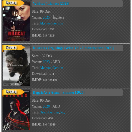
Wildcat / Lioness [2025]
Süre: 99 Dak.
Yapım:
2025
- İngiltere
Türü:
Aksiyon
,
Gerilim
Download:
1993
IMDB:
3.9 / 2124
Kurtuluş Özgürlüğe Giden Yol - Emancipation [2023]
Süre: 132 Dak.
Yapım:
2023
- ABD
Türü:
Aksiyon
,
Gerilim
Download:
1211
IMDB:
6.3 / 31489
Bagajı Asla Açma - Simmer [2020]
Süre: 96 Dak.
Yapım:
2020
- ABD
Türü:
Dram
,
Gerilim
,
Suç
Download:
406
IMDB:
5.0 / 3349