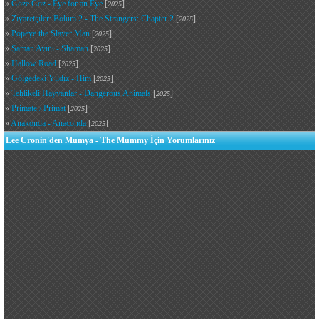
»
Göze Göz - Eye for an Eye
[
]
2025
»
Ziyaretçiler: Bölüm 2 - The Strangers: Chapter 2
[
]
2025
»
Popeye the Slayer Man
[
]
2025
»
Şaman Ayini - Shaman
[
]
2025
»
Hallow Road
[
]
2025
»
Gölgedeki Yıldız - Him
[
]
2025
»
Tehlikeli Hayvanlar - Dangerous Animals
[
]
2025
»
Primate / Primat
[
]
2025
»
Anakonda - Anaconda
[
]
2025
Lee Cronin'den Mumya - The Mummy İçin Yorumlarınız