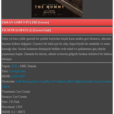
EKRAN GÖRÜNTÜLERİ [Göster]
FİLM FRAGMANI (1) [Göster/Gizle]
Sekiz yıl önce çölde gizemli bir şekilde kaybolan küçük kızın aniden geri dönmesi, ailesinin
hayatını kökten değiştirir. Gazeteci bir baba için bu olay, başta büyük bir mutluluk ve umut
kaynağı olur. Ancak kızlarının dönüşüyle birlikte evde tuhaf ve açıklanması güç olaylar
yaşanmaya başlar. Zamanla bu durum, ailenin sevincini gölgede bırakan ürkütücü bir kabusa
dönüşür.
Yapım:
2026
- ABD, İrlanda
Türü:
Gizem
,
Korku
IMDB:
tt32612507
Oyuncular:
Jack Reynor
,
Laia Costa
,
May El Calamawy
,
May Elghety
,
Natalie Grace
,
Veronica
Falcón
Yönetmeni: Lee Cronin
Senaryo: Lee Cronin
Süre: 135 Dak.
Download: 1163
IMDB: 6.2 / 38072