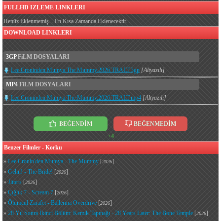
FULLHD IZLEME LINKLERI
Henüz Eklenmemiş... En Kısa Zamanda Eklenecektir...
DOWNLOAD LINKLERI
3GP
FiLM DOSYALARI
Lee.Croninden.Mumya.The.Mummy.2026.TRALT.3gp
[Altyazılı]
MP4
FiLM DOSYALARI
Lee.Croninden.Mumya.The.Mummy.2026.TRALT.mp4
[Altyazılı]
BEĞENDİM
BEĞENMEDİM
+4
Benzer Filmler - Korku
»
Lee Cronin'den Mumya - The Mummy
[
]
2026
»
Gelin! - The Bride!
[
]
2026
»
Jitters
[
]
2026
»
Çığlık 7 - Scream 7
[
]
2026
»
Ölümcül Zarafet - Ballerina Overdrive
[
]
2026
»
28 Yıl Sonra İkinci Bölüm: Kemik Tapınağı - 28 Years Later: The Bone Temple
[
]
2026