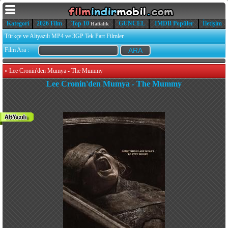
Kategori
2026 Film
Top 10
GÜNCEL
IMDB Popüler
İletişim
Haftalık
Türkçe ve Altyazılı MP4 ve 3GP Tek Part Filmler
Film Ara :
»
Lee Cronin'den Mumya - The Mummy
Lee Cronin'den Mumya - The Mummy