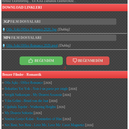
Henüz Eklenmemiş... En Kısa Zamanda Eklenecektir...
DOWNLOAD LINKLERI
3GP
FiLM DOSYALARI
Ofis.Aski.Office.Romance.2026.3gp
[Dublaj]
MP4
FiLM DOSYALARI
Ofis.Aski.Office.Romance.2026.mp4
[Dublaj]
BEĞENDİM
BEĞENMEDİM
-2
Benzer Filmler - Romantik
»
Ofis Aşkı - Office Romance
[
]
2026
»
Bekarlara Yer Yok - Non è un paese per single
[
]
2026
»
Sevgili Suikastçım - My Dearest Assassin
[
]
2026
»
Yılın Gelini - Bruid van die Jaar
[
]
2026
»
Uğultulu Tepeler - Wuthering Heights
[
]
2026
»
My Dearest Señorita
[
]
2026
»
Senden Geriye Kalan - Reminders of Him
[
]
2026
»
Sev Beni, Sev Beni - Love Me, Love Me: Cuori Magnetici
[
]
2026