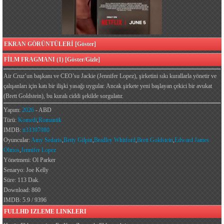
EKRAN GÖRÜNTÜLERİ [Göster]
FİLM FRAGMANI (1) [Göster/Gizle]
Air Cruz’un başkanı ve CEO’su Jackie (Jennifer Lopez), şirketini sıkı kurallarla yönetir ve
çalışanları için katı bir ilişki yasağı uygular. Ancak şirkete yeni başlayan çekici bir avukat
(Brett Goldstein), bu kuralı ciddi şekilde sorgulatır.
Yapım:
2026
- ABD
Türü:
Komedi
,
Romantik
IMDB:
tt33397980
Oyuncular:
Amy Sedaris
,
Betty Gilpin
,
Bradley Whitford
,
Brett Goldstein
,
Edward James
Olmos
,
Jennifer Lopez
Yönetmeni: Ol Parker
Senaryo: Joe Kelly
Süre: 113 Dak.
Download: 860
IMDB: 5.9 / 9396
FULLHD IZLEME LINKLERI