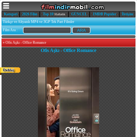
Kategori
2026 Film
Top 10
GÜNCEL
IMDB Popüler
İletişim
Haftalık
Türkçe ve Altyazılı MP4 ve 3GP Tek Part Filmler
Film Ara :
»
Ofis Aşkı - Office Romance
Ofis Aşkı - Office Romance