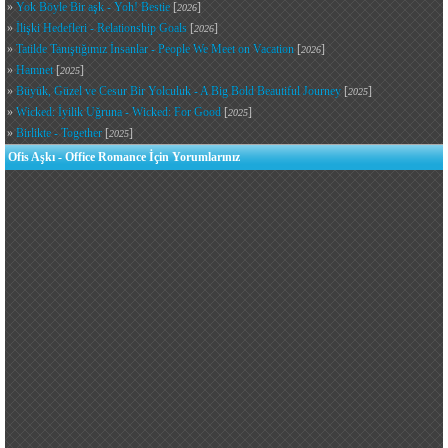
»
Yok Böyle Bir aşk - Yoh! Bestie
[
]
2026
»
İlişki Hedefleri - Relationship Goals
[
]
2026
»
Tatilde Tanıştığımız İnsanlar - People We Meet on Vacation
[
]
2026
»
Hamnet
[
]
2025
»
Büyük, Güzel ve Cesur Bir Yolculuk - A Big Bold Beautiful Journey
[
]
2025
»
Wicked: İyilik Uğruna - Wicked: For Good
[
]
2025
»
Birlikte - Together
[
]
2025
Ofis Aşkı - Office Romance İçin Yorumlarınız