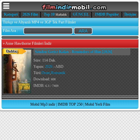
Kategori
2026 Film
Top 10
GÜNCEL
IMDB Popüler
İletişim
Haftalık
Türkçe ve Altyazılı MP4 ve 3GP Tek Part Filmler
Film Ara :
»
Anne Hawthorne Filmleri İndir
Senden Geriye Kalan - Reminders of Him [2026]
Süre: 114 Dak.
Yapım:
2026
- ABD
Türü:
Dram
,
Romantik
Download:
608
IMDB:
6.3 / 7409
Mobil Mp3 indir
|
IMDB TOP 250
|
Mobil Yerli Film