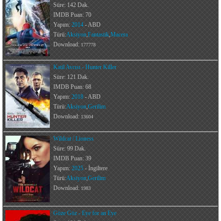
Süre: 142 Dak.
IMDB Puan: 70
Yapım:
2014
- ABD
Türü:
Aksiyon
,
Fantastik
,
Macera
Download:
177778
Katil Avcısı - Hunter Killer
Süre: 121 Dak.
IMDB Puan: 68
Yapım:
2018
- ABD
Türü:
Aksiyon
,
Gerilim
Download:
13604
Wildcat / Lioness
Süre: 99 Dak.
IMDB Puan: 39
Yapım:
2025
- İngiltere
Türü:
Aksiyon
,
Gerilim
Download:
1983
Göze Göz - Eye for an Eye