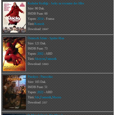
Kadınlar Krallığı - Jacky au royaume des filles
Süre: 90 Dak.
IMDB Puan: 60
Yapım:
2014
- Fransa
Türü:
Komedi
Download:
10647
Örümcek Adam - Spider-Man
Süre: 121 Dak.
IMDB Puan: 73
Yapım:
2002
- ABD
Türü:
Aksiyon
,
Fantastik
Download:
53663
Pinokyo - Pinocchio
Süre: 105 Dak.
IMDB Puan: 51
Yapım:
2022
- ABD
Türü:
Aile
,
Fantastik
,
Macera
Download:
2357