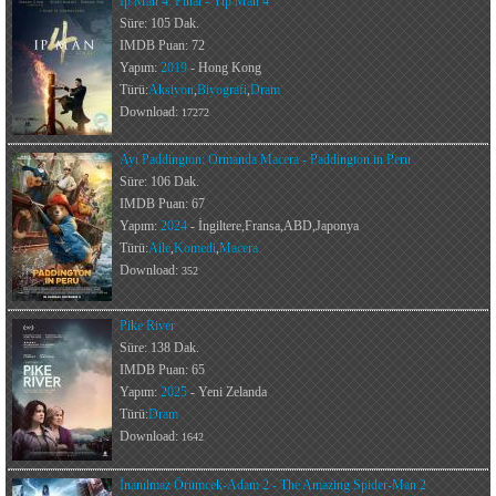
Ip Man 4: Final - Yip Man 4
Süre: 105 Dak.
IMDB Puan: 72
Yapım:
2019
- Hong Kong
Türü:
Aksiyon
,
Biyografi
,
Dram
Download:
17272
Ayı Paddington: Ormanda Macera - Paddington in Peru
Süre: 106 Dak.
IMDB Puan: 67
Yapım:
2024
- İngiltere,Fransa,ABD,Japonya
Türü:
Aile
,
Komedi
,
Macera
Download:
352
Pike River
Süre: 138 Dak.
IMDB Puan: 65
Yapım:
2025
- Yeni Zelanda
Türü:
Dram
Download:
1642
İnanılmaz Örümcek-Adam 2 - The Amazing Spider-Man 2