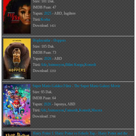
Süre: 101 Dak.
IMDB Puan: 47
Yapım:
2025
- ABD, İngiltere
Türü:
Korku
Download:
1421
Hoplayanlar - Hoppers
Süre: 105 Dak.
IMDB Puan: 73
Yapım:
2026
- ABD
Türü:
Aile
,
Animasyon
,
Bilim Kurgu
,
Komedi
Download:
2233
Süper Mario Galaksi Filmi - The Super Mario Galaxy Movie
Süre: 95 Dak.
IMDB Puan: 64
Yapım:
2026
- Japonya, ABD
Türü:
Aile
,
Animasyon
,
Fantastik
,
Komedi
,
Macera
Download:
2766
Harry Potter 1: Harry Potter ve Felsefe Taşı - Harry Potter and the