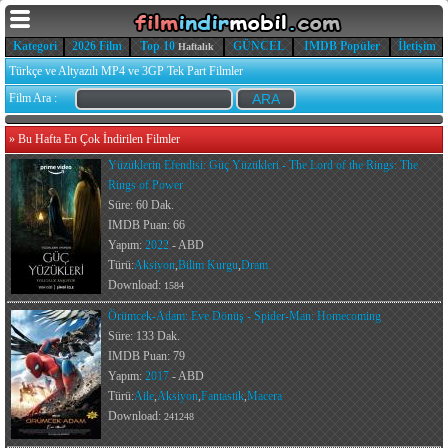
Kategori
2026 Film
Top 10
GÜNCEL
IMDB Popüler
İletişim
Haftalık
Türkçe ve Altyazılı MP4 ve 3GP Tek Part Filmler
Film Ara :
»
Bu Hafta En Çok İndirilen Filmler
Yüzüklerin Efendisi: Güç Yüzükleri - The Lord of the Rings: The
Rings of Power
Süre: 60 Dak.
IMDB Puan: 66
Yapım:
2022
- ABD
Türü:
Aksiyon
,
Bilim Kurgu
,
Dram
Download:
1584
Örümcek-Adam: Eve Dönüş - Spider-Man: Homecoming
Süre: 133 Dak.
IMDB Puan: 79
Yapım:
2017
- ABD
Türü:
Aile
,
Aksiyon
,
Fantastik
,
Macera
Download:
241248