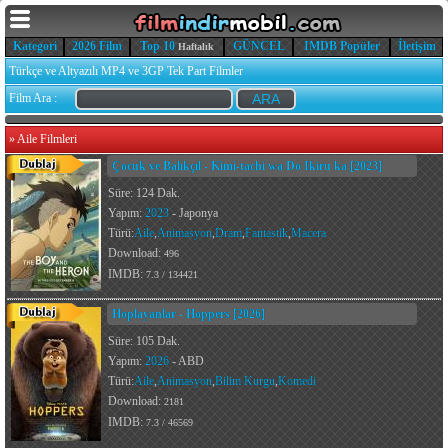
Kategori
2026 Film
Top 10
GÜNCEL
IMDB Popüler
İletişim
Haftalık
Türkçe ve Altyazılı MP4 ve 3GP Tek Part Filmler
Film Ara :
»
Aile Filmleri
Çocuk ve Balıkçıl - Kimi-tachi wa Do Ikiru ka [2023]
Süre: 124 Dak.
Yapım:
2023
- Japonya
Türü:
Aile
,
Animasyon
,
Dram
,
Fantastik
,
Macera
Download:
496
IMDB:
7.3 / 134421
Hoplayanlar - Hoppers [2026]
Süre: 105 Dak.
Yapım:
2026
- ABD
Türü:
Aile
,
Animasyon
,
Bilim Kurgu
,
Komedi
Download:
2181
IMDB:
7.3 / 46569