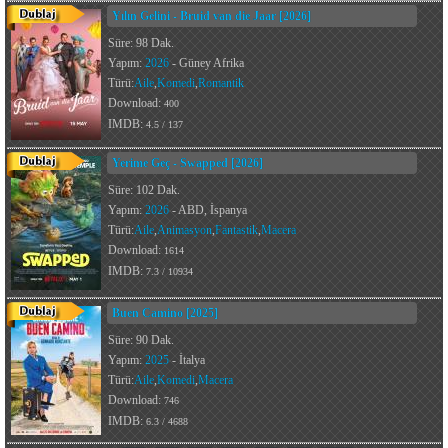
Yılın Gelini - Bruid van die Jaar [2026]
Süre: 98 Dak.
Yapım:
2026
- Güney Afrika
Türü:
Aile
,
Komedi
,
Romantik
Download:
400
IMDB:
4.5 / 137
Yerime Geç - Swapped [2026]
Süre: 102 Dak.
Yapım:
2026
- ABD, İspanya
Türü:
Aile
,
Animasyon
,
Fantastik
,
Macera
Download:
1614
IMDB:
7.3 / 10934
Buen Camino [2025]
Süre: 90 Dak.
Yapım:
2025
- İtalya
Türü:
Aile
,
Komedi
,
Macera
Download:
746
IMDB:
6.3 / 4688