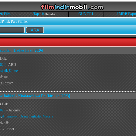
26 Film
Top 10
GÜNCEL
IMDB Popü
Haftalık
GP Tek Part Filmler
dınlar - Ladies First [2026]
 Dak.
026
- ABD
tastik
,
Komedi
ad:
604
.8 / 20347
e Balıkçıl - Kimi-tachi wa Do Ikiru ka [2023]
4 Dak.
023
- Japonya
e
,
Animasyon
,
Dram
,
Fantastik
,
Macera
ad:
499
.3 / 134421