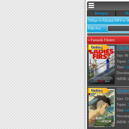
Kategori
20
Türkçe ve Altyazılı MP4 ve 3
Film Ara :
»
Fantastik Filmleri
Önce Ka
Süre: 90
Yapım:
2
Türü:
Fan
Downlo
IMDB:
5
Çocuk v
Süre: 12
Yapım:
2
Türü:
Ail
Downlo
IMDB:
7