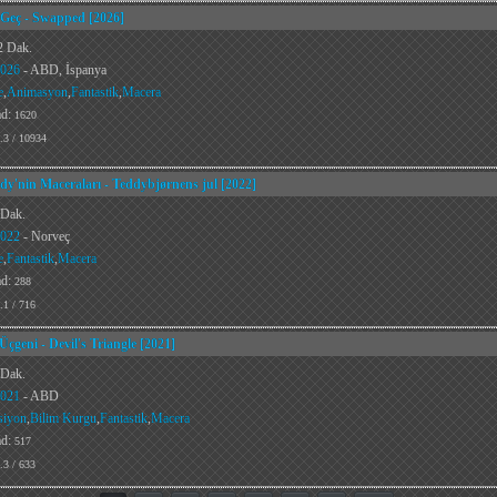
 Geç - Swapped [2026]
2 Dak.
026
- ABD, İspanya
e
,
Animasyon
,
Fantastik
,
Macera
ad:
1620
.3 / 10934
dy'nin Maceraları - Teddybjørnens jul [2022]
 Dak.
022
- Norveç
e
,
Fantastik
,
Macera
ad:
288
.1 / 716
Üçgeni - Devil's Triangle [2021]
 Dak.
021
- ABD
siyon
,
Bilim Kurgu
,
Fantastik
,
Macera
ad:
517
.3 / 633