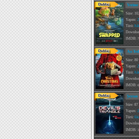
Yerime
Süre: 10
Yapım:
2
Türü:
Ail
Downlo
IMDB:
7
Ayı Ted
Süre: 80
Yapım:
2
Türü:
Ail
Downlo
IMDB:
6
Şeytan 
Süre: 87
Yapım:
2
Türü:
Ak
Downlo
IMDB:
2