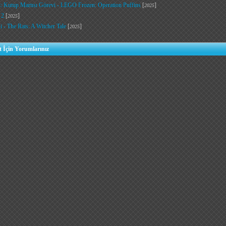
 Kutup Martısı Görevi - LEGO Frozen: Operation Puffins
[
]
2025
 2
[
]
2025
i - The Rats: A Witcher Tale
[
]
2025
t İçin Yorumlarınız