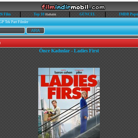
26 Film
Top 10
GÜNCEL
IMDB Popü
Haftalık
GP Tek Part Filmler
t
Önce Kadınlar - Ladies First