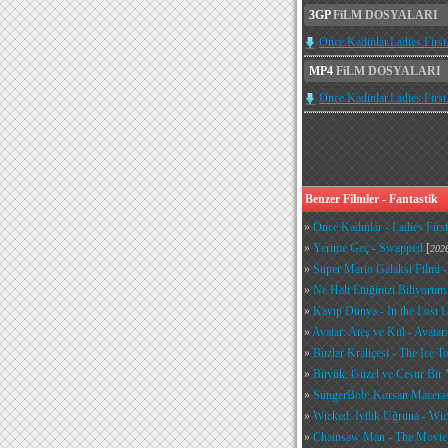
3GP
FiLM DOSYALARI
Once.Kadinlar.Ladies.Firs
MP4
FiLM DOSYALARI
Once.Kadinlar.Ladies.Firs
Benzer Filmler - Fantastik
»
Önce Kadınlar - Ladies First
»
Yerime Geç - Swapped
[
202
»
Süper Mario Galaksi Filmi 
»
Ne Halt Ettiğinizi Biliyorum
»
Kayıp Dünya - In the Lost 
»
Avatar: Ateş ve Kül - Avatar
»
Buzlar Kraliçesi - The Ice T
»
Büyük, Güzel ve Cesur Bir Y
»
SüngerBob: Korsan Maceras
»
Wicked: İyilik Uğruna - Wi
»
Chainsaw Man - The Movie: