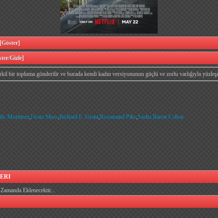
öster]
er/Gizle]
kil bir topluma gönderilir ve burada kendi kadın versiyonunun güçlü ve zorlu varlığıyla yüzleş
ily Mortimer
,
Fiona Shaw
,
Richard E. Grant
,
Rosamund Pike
,
Sacha Baron Cohen
ERI
Zamanda Eklenecektir...