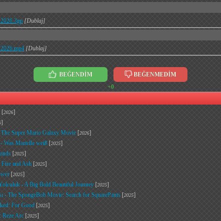
t.2026.3gp
[Dublaj]
t.2026.mp4
[Dublaj]
BEĞENDİM
BEĞENMEDİM
+0
[
]
2026
]
6
- The Super Mario Galaxy Movie
[
]
2026
 - Was Marielle weiß
[
]
2025
Lands
[
]
2025
: Fire and Ash
[
]
2025
ower
[
]
2025
olculuk - A Big Bold Beautiful Journey
[
]
2025
ı - The SpongeBob Movie: Search for SquarePants
[
]
2025
cked: For Good
[
]
2025
 Reze Arc
[
]
2025