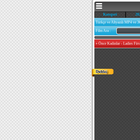
Kategori
20
Türkçe ve Altyazılı MP4 ve 3
Film Ara :
»
Önce Kadınlar - Ladies Firs