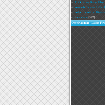
»
LEGO Disney Karlar Ülkesi:
»
Esrarengiz Canavar 2 - Troll
»
Fareler: Bir Witcher Hikâyes
»
Frankenstein
[
]
2025
Önce Kadınlar - Ladies Firs