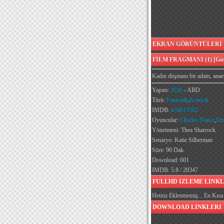
EKRAN GÖRÜNTÜLERİ [G
FİLM FRAGMANI (1) [Göst
Kadın düşmanı bir adam, anaer
Yapım:
2026
- ABD
Türü:
Fantastik
,
Komedi
IMDB:
tt34611082
Oyuncular:
Charles Dance
,
Em
Yönetmeni: Thea Sharrock
Senaryo: Katie Silberman
Süre: 90 Dak.
Download: 601
IMDB: 5.8 / 20347
FULLHD IZLEME LINKL
Henüz Eklenmemiş... En Kısa 
DOWNLOAD LINKLERI