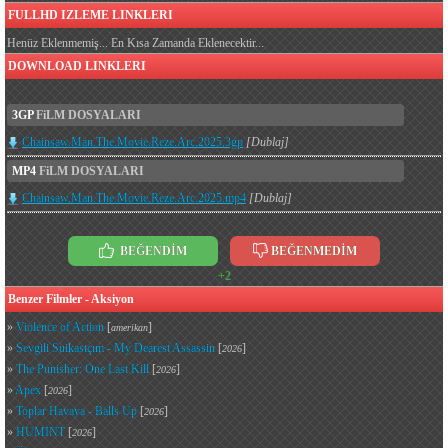
FULLHD IZLEME LINKLERI
Henüz Eklenmemiş... En Kısa Zamanda Eklenecektir...
DOWNLOAD LINKLERI
3GP
FiLM DOSYALARI
Chainsaw.Man.The.Movie.Reze.Arc.2025.3gp
[Dublaj]
MP4
FiLM DOSYALARI
Chainsaw.Man.The.Movie.Reze.Arc.2025.mp4
[Dublaj]
BEĞENDİM
BEĞENMEDİM
+2
Benzer Filmler - Aksiyon
»
Violence of Action
[
]
amerikan
»
Sevgili Suikastçım - My Dearest Assassin
[
]
2026
»
The Punisher: One Last Kill
[
]
2026
»
Apex
[
]
2026
»
Toplar Havaya - Balls Up
[
]
2026
»
HUMINT
[
]
2026