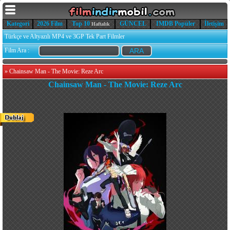
Kategori
2026 Film
Top 10
GÜNCEL
IMDB Popüler
İletişim
Haftalık
Türkçe ve Altyazılı MP4 ve 3GP Tek Part Filmler
Film Ara :
»
Chainsaw Man - The Movie: Reze Arc
Chainsaw Man - The Movie: Reze Arc