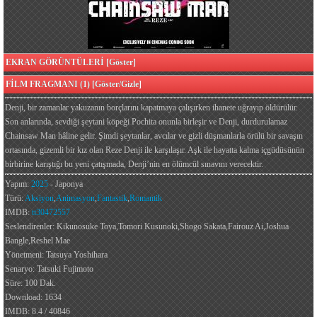
EKRAN GÖRÜNTÜLERİ [Göster]
FİLM FRAGMANI (1) [Göster/Gizle]
Denji, bir zamanlar yakuzanın borçlarını kapatmaya çalışırken ihanete uğrayıp öldürülür.
Son anlarında, sevdiği şeytani köpeği Pochita onunla birleşir ve Denji, durdurulamaz
Chainsaw Man hâline gelir. Şimdi şeytanlar, avcılar ve gizli düşmanlarla örülü bir savaşın
ortasında, gizemli bir kız olan Reze Denji ile karşılaşır. Aşk ile hayatta kalma içgüdüsünün
birbirine karıştığı bu yeni çatışmada, Denji’nin en ölümcül sınavını verecektir.
Yapım:
2025
- Japonya
Türü:
Aksiyon
,
Animasyon
,
Fantastik
,
Romantik
IMDB:
tt30472557
Seslendirenler: Kikunosuke Toya,Tomori Kusunoki,Shogo Sakata,Fairouz Ai,Joshua
Bangle,Reshel Mae
Yönetmeni: Tatsuya Yoshihara
Senaryo: Tatsuki Fujimoto
Süre: 100 Dak.
Download: 1634
IMDB: 8.4 / 40846