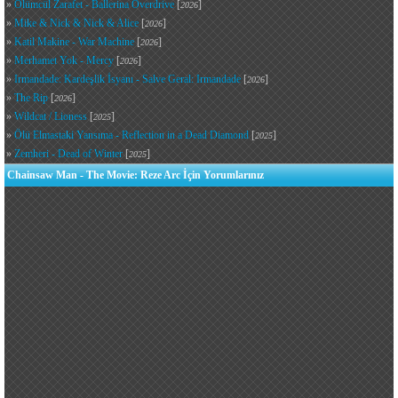
»
Ölümcül Zarafet - Ballerina Overdrive
[
]
2026
»
Mike & Nick & Nick & Alice
[
]
2026
»
Katil Makine - War Machine
[
]
2026
»
Merhamet Yok - Mercy
[
]
2026
»
Irmandade: Kardeşlik İsyanı - Salve Geral: Irmandade
[
]
2026
»
The Rip
[
]
2026
»
Wildcat / Lioness
[
]
2025
»
Ölü Elmastaki Yansıma - Reflection in a Dead Diamond
[
]
2025
»
Zemheri - Dead of Winter
[
]
2025
Chainsaw Man - The Movie: Reze Arc İçin Yorumlarınız