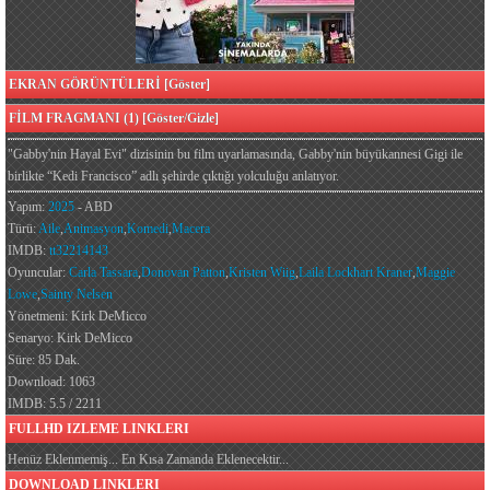
EKRAN GÖRÜNTÜLERİ [Göster]
FİLM FRAGMANI (1) [Göster/Gizle]
"Gabby'nin Hayal Evi" dizisinin bu film uyarlamasında, Gabby'nin büyükannesi Gigi ile
birlikte “Kedi Francisco” adlı şehirde çıktığı yolculuğu anlatıyor.
Yapım:
2025
- ABD
Türü:
Aile
,
Animasyon
,
Komedi
,
Macera
IMDB:
tt32214143
Oyuncular:
Carla Tassara
,
Donovan Patton
,
Kristen Wiig
,
Laila Lockhart Kraner
,
Maggie
Lowe
,
Sainty Nelsen
Yönetmeni: Kirk DeMicco
Senaryo: Kirk DeMicco
Süre: 85 Dak.
Download: 1063
IMDB: 5.5 / 2211
FULLHD IZLEME LINKLERI
Henüz Eklenmemiş... En Kısa Zamanda Eklenecektir...
DOWNLOAD LINKLERI