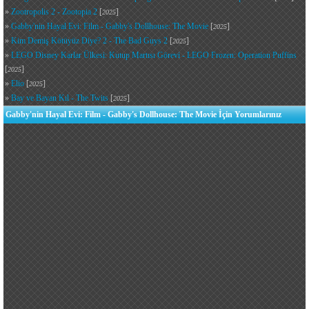
»
Zootropolis 2 - Zootopia 2
[
]
2025
»
Gabby'nin Hayal Evi: Film - Gabby's Dollhouse: The Movie
[
]
2025
»
Kim Demiş Kötüyüz Diye? 2 - The Bad Guys 2
[
]
2025
»
LEGO Disney Karlar Ülkesi: Kutup Martısı Görevi - LEGO Frozen: Operation Puffins
[
]
2025
»
Elio
[
]
2025
»
Bay ve Bayan Kıl - The Twits
[
]
2025
Gabby'nin Hayal Evi: Film - Gabby's Dollhouse: The Movie İçin Yorumlarınız