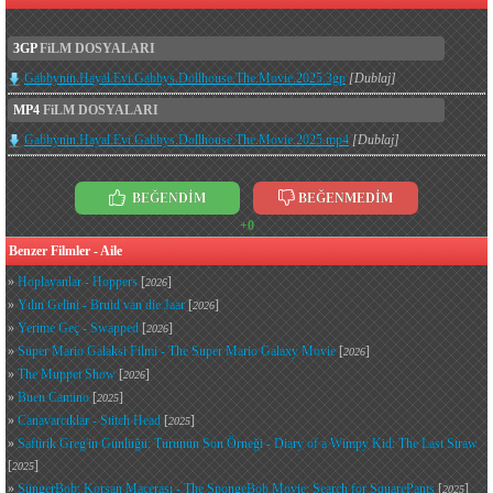
3GP
FiLM DOSYALARI
Gabbynin.Hayal.Evi.Gabbys.Dollhouse.The.Movie.2025.3gp
[Dublaj]
MP4
FiLM DOSYALARI
Gabbynin.Hayal.Evi.Gabbys.Dollhouse.The.Movie.2025.mp4
[Dublaj]
BEĞENDİM
BEĞENMEDİM
+0
Benzer Filmler - Aile
»
Hoplayanlar - Hoppers
[
]
2026
»
Yılın Gelini - Bruid van die Jaar
[
]
2026
»
Yerime Geç - Swapped
[
]
2026
»
Süper Mario Galaksi Filmi - The Super Mario Galaxy Movie
[
]
2026
»
The Muppet Show
[
]
2026
»
Buen Camino
[
]
2025
»
Canavarcıklar - Stitch Head
[
]
2025
»
Saftirik Greg'in Günlüğü: Türünün Son Örneği - Diary of a Wimpy Kid: The Last Straw
[
]
2025
»
SüngerBob: Korsan Macerası - The SpongeBob Movie: Search for SquarePants
[
]
2025