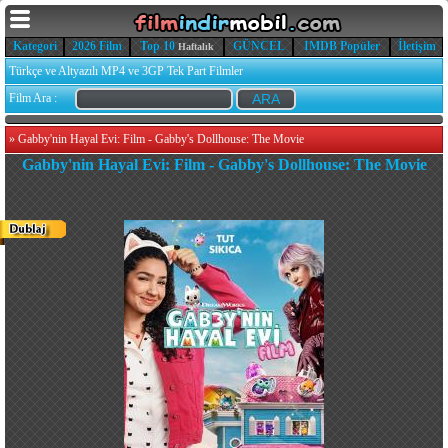
Kategori
2026 Film
Top 10
GÜNCEL
IMDB Popüler
İletişim
Haftalık
Türkçe ve Altyazılı MP4 ve 3GP Tek Part Filmler
Film Ara :
»
Gabby'nin Hayal Evi: Film - Gabby's Dollhouse: The Movie
Gabby'nin Hayal Evi: Film - Gabby's Dollhouse: The Movie