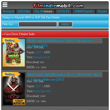
Kategori
2026 Film
Top 10
GÜNCEL
IMDB Popüler
İletişim
Haftalık
Türkçe ve Altyazılı MP4 ve 3GP Tek Part Filmler
Film Ara :
»
Cassi Davis Filmleri İndir
Madea' nin Egzotik Düğünü - Madea's Destination
Wedding [2025]
Süre: 104 Dak.
Yapım:
2025
- ABD
Türü:
Dram
,
Komedi
Download:
653
IMDB:
5.0 / 2620
Madea'nın Cadılar Bayramı 2 - Boo 2! / Tyler Perry's Boo
2! A Madea Halloween [2017]
Süre: 101 Dak.
Yapım:
2017
- ABD
Türü:
Komedi
,
Korku
Download:
3149
IMDB:
3.8 / 4001