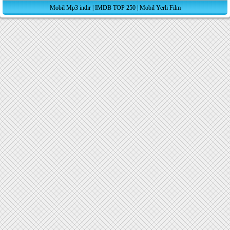
Mobil Mp3 indir
|
IMDB TOP 250
|
Mobil Yerli Film