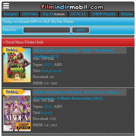
Kategori
2026 Film
Top 10
GÜNCEL
IMDB Popüler
İletişim
Haftalık
Türkçe ve Altyazılı MP4 ve 3GP Tek Part Filmler
Film Ara :
»
David Mann Filmleri İndir
Madea' nin Egzotik Düğünü - Madea's Destination
Wedding [2025]
Süre: 104 Dak.
Yapım:
2025
- ABD
Türü:
Dram
,
Komedi
Download:
651
IMDB:
5.0 / 2620
Madea'nın Muhteşem Dönüşü - Tyler Perry's A Madea
Homecoming / A Madea Homecoming [2022]
Süre: 105 Dak.
Yapım:
2022
- ABD
Türü:
Komedi
Download:
2733
IMDB:
5.8 / 2615