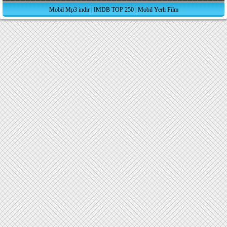
Mobil Mp3 indir
|
IMDB TOP 250
|
Mobil Yerli Film