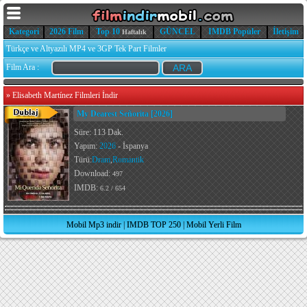
Kategori
2026 Film
Top 10
GÜNCEL
IMDB Popüler
İletişim
Haftalık
Türkçe ve Altyazılı MP4 ve 3GP Tek Part Filmler
Film Ara :
»
Elisabeth Martínez Filmleri İndir
My Dearest Señorita [2026]
Süre: 113 Dak.
Yapım:
2026
- İspanya
Türü:
Dram
,
Romantik
Download:
497
IMDB:
6.2 / 654
Mobil Mp3 indir
|
IMDB TOP 250
|
Mobil Yerli Film