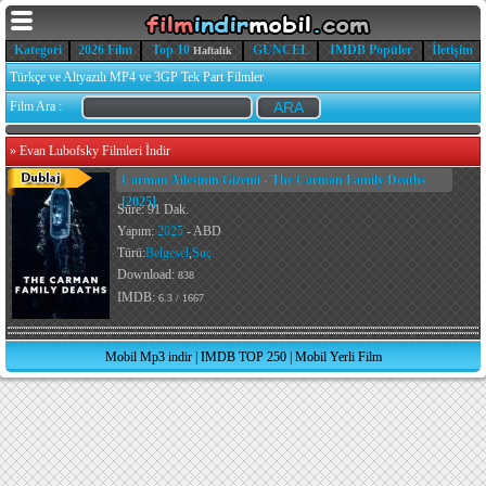
Kategori
2026 Film
Top 10
GÜNCEL
IMDB Popüler
İletişim
Haftalık
Türkçe ve Altyazılı MP4 ve 3GP Tek Part Filmler
Film Ara :
»
Evan Lubofsky Filmleri İndir
Carman Ailesinin Gizemi - The Carman Family Deaths
[2025]
Süre: 91 Dak.
Yapım:
2025
- ABD
Türü:
Belgesel
,
Suç
Download:
838
IMDB:
6.3 / 1667
Mobil Mp3 indir
|
IMDB TOP 250
|
Mobil Yerli Film