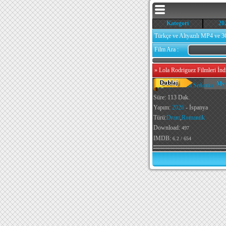
Kategori
20
Türkçe ve Altyazılı MP4 ve 3
Film Ara :
»
Lola Rodriguez Filmleri İnd
My 
Süre: 113 Dak.
Yapım:
2026
- İspanya
Türü:
Dram
,
Romantik
Download:
497
IMDB:
6.2 / 654