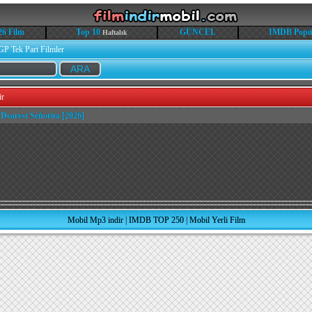
26 Film
Top 10
GÜNCEL
IMDB Popü
Haftalık
GP Tek Part Filmler
ir
Dearest Señorita [2026]
Mobil Mp3 indir
|
IMDB TOP 250
|
Mobil Yerli Film