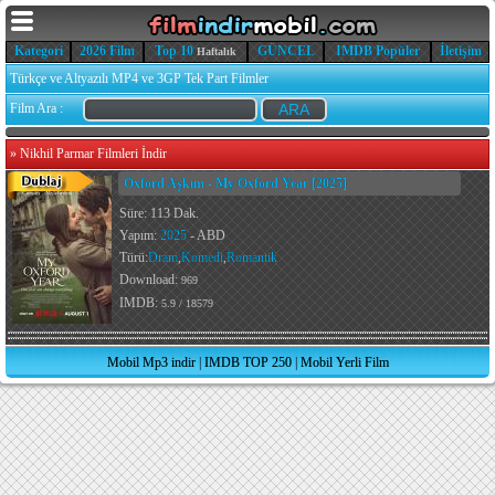
Kategori
2026 Film
Top 10
GÜNCEL
IMDB Popüler
İletişim
Haftalık
Türkçe ve Altyazılı MP4 ve 3GP Tek Part Filmler
Film Ara :
»
Nikhil Parmar Filmleri İndir
Oxford Aşkım - My Oxford Year [2025]
Süre: 113 Dak.
Yapım:
2025
- ABD
Türü:
Dram
,
Komedi
,
Romantik
Download:
969
IMDB:
5.9 / 18579
Mobil Mp3 indir
|
IMDB TOP 250
|
Mobil Yerli Film