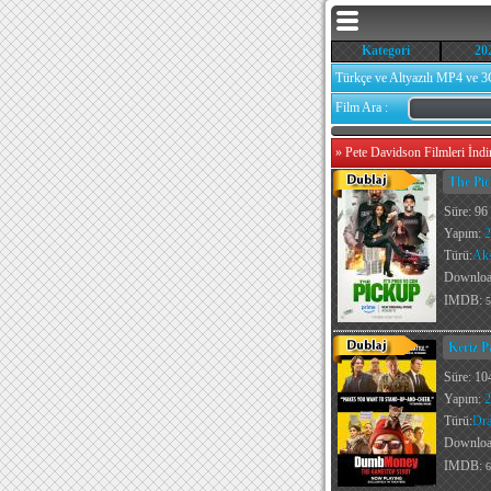
Kategori
20
Türkçe ve Altyazılı MP4 ve 3
Film Ara :
»
Pete Davidson Filmleri İndi
The Pic
Süre: 96
Yapım:
2
Türü:
Ak
Downlo
IMDB:
5
Keriz P
Süre: 10
Yapım:
2
Türü:
Dr
Downlo
IMDB:
6