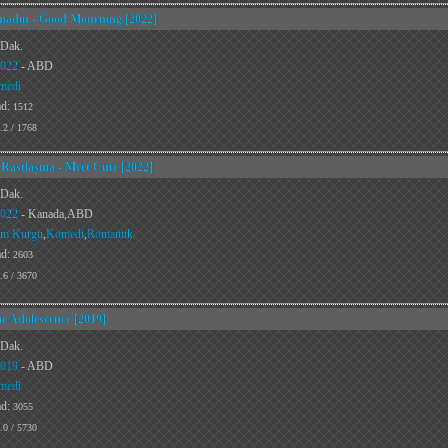
adın - Good Mourning [2022]
 Dak.
022
- ABD
medi
ad:
1512
.2 / 1768
 Rastlaşma - Meet Cute [2022]
 Dak.
022
- Kanada,ABD
im Kurgu
,
Komedi
,
Romantik
ad:
2603
.6 / 3670
e Adolescence [2019]
 Dak.
019
- ABD
medi
ad:
3055
.0 / 5730