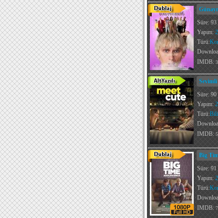
Günaym
Süre: 93
Yapım:
2
Türü:
Ko
Downlo
IMDB:
3
Sevimli
Süre: 90
Yapım:
2
Türü:
Bil
Downlo
IMDB:
5
Big Tim
Süre: 91
Yapım:
2
Türü:
Ko
Downlo
IMDB:
7