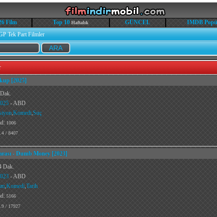
26 Film
Top 10
GÜNCEL
IMDB Popü
Haftalık
GP Tek Part Filmler
r
kup [2025]
 Dak.
025
- ABD
siyon
,
Komedi
,
Suç
ad:
1006
.4 / 8407
arası - Dumb Money [2023]
4 Dak.
023
- ABD
am
,
Komedi
,
Tarih
ad:
5166
.9 / 17927