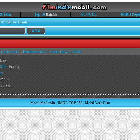
26 Film
Top 10
GÜNCEL
IMDB Popü
Haftalık
GP Tek Part Filmler
 Çocukları 2 - Banlieusards 2 / Street Flow 2 [2023]
 Dak.
023
- Fransa
am
ad:
1826
.0 / 239
Mobil Mp3 indir
|
IMDB TOP 250
|
Mobil Yerli Film