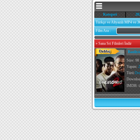
Kategori
20
Türkçe ve Altyazılı MP4 ve 3
Film Ara :
»
Sana Sri Filmleri İndir
Banliyö
Süre: 98
Yapım:
2
Türü:
Dr
Downlo
IMDB:
5