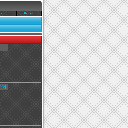
ler
İletişim
022]