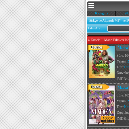
Kategori
20
Türkçe ve Altyazılı MP4 ve 3
Film Ara :
»
Tamela J. Mann Filmleri İnd
Madea' 
Süre: 10
Yapım:
2
Türü:
Dr
Downlo
IMDB:
5
Madea'
Süre: 10
Yapım:
2
Türü:
Ko
Downlo
IMDB:
5