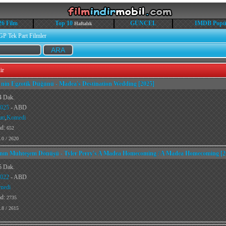
26 Film
Top 10
GÜNCEL
IMDB Popü
Haftalık
GP Tek Part Filmler
ir
nin Egzotik Düğünü - Madea's Destination Wedding [2025]
4 Dak.
025
- ABD
am
,
Komedi
ad:
652
.0 / 2620
nın Muhteşem Dönüşü - Tyler Perry's A Madea Homecoming / A Madea Homecoming [2
5 Dak.
022
- ABD
medi
ad:
2735
.8 / 2615