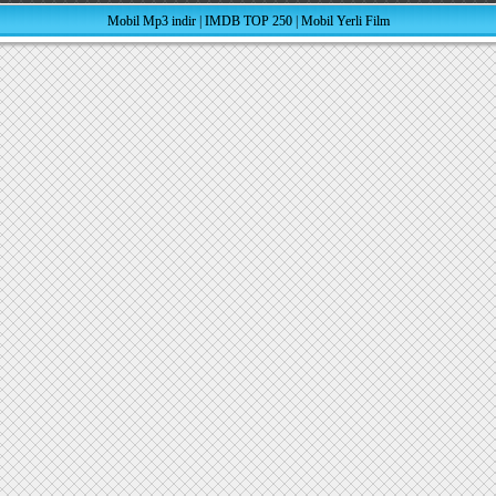
Mobil Mp3 indir
|
IMDB TOP 250
|
Mobil Yerli Film