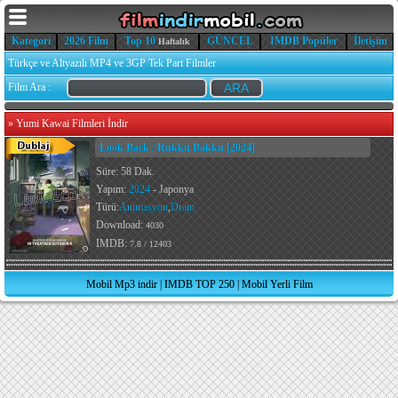
Kategori
2026 Film
Top 10
GÜNCEL
IMDB Popüler
İletişim
Haftalık
Türkçe ve Altyazılı MP4 ve 3GP Tek Part Filmler
Film Ara :
»
Yumi Kawai Filmleri İndir
Look Back / Rukku Bakku [2024]
Süre: 58 Dak.
Yapım:
2024
- Japonya
Türü:
Animasyon
,
Dram
Download:
4030
IMDB:
7.8 / 12403
Mobil Mp3 indir
|
IMDB TOP 250
|
Mobil Yerli Film