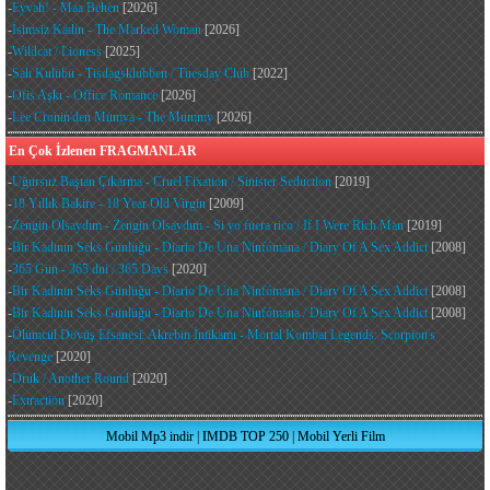
-
Eyvah! - Maa Behen
[2026]
-
İsimsiz Kadın - The Marked Woman
[2026]
-
Wildcat / Lioness
[2025]
-
Salı Kulübü - Tisdagsklubben / Tuesday Club
[2022]
-
Ofis Aşkı - Office Romance
[2026]
-
Lee Cronin'den Mumya - The Mummy
[2026]
En Çok İzlenen FRAGMANLAR
-
Uğursuz Baştan Çıkarma - Cruel Fixation / Sinister Seduction
[2019]
-
18 Yıllık Bakire - 18 Year Old Virgin
[2009]
-
Zengin Olsaydım - Zengin Olsaydım - Si yo fuera rico / If I Were Rich Man
[2019]
-
Bir Kadının Seks Günlüğü - Diario De Una Ninfómana / Diary Of A Sex Addict
[2008]
-
365 Gün - 365 dni / 365 Days
[2020]
-
Bir Kadının Seks Günlüğü - Diario De Una Ninfómana / Diary Of A Sex Addict
[2008]
-
Bir Kadının Seks Günlüğü - Diario De Una Ninfómana / Diary Of A Sex Addict
[2008]
-
Ölümcül Dövüş Efsanesi: Akrebin İntikamı - Mortal Kombat Legends: Scorpion's
Revenge
[2020]
-
Druk / Another Round
[2020]
-
Extraction
[2020]
Mobil Mp3 indir
|
IMDB TOP 250
|
Mobil Yerli Film