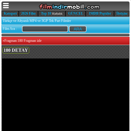
Kategori
2026 Film
Top 10
GÜNCEL
IMDB Popüler
İletişim
Haftalık
Türkçe ve Altyazılı MP4 ve 3GP Tek Part Filmler
Film Ara :
»
Fragman:180 Fragman izle
180 DETAY