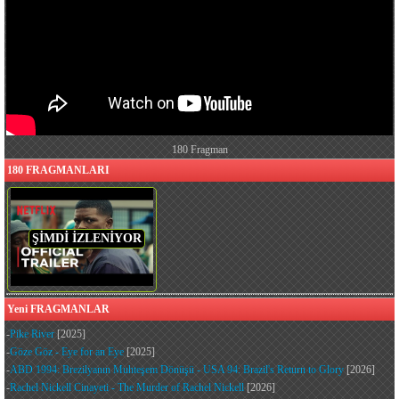
180 Fragman
180 FRAGMANLARI
ŞİMDİ İZLENİYOR
Yeni FRAGMANLAR
-
Pike River
[2025]
-
Göze Göz - Eye for an Eye
[2025]
-
ABD 1994: Brezilyanın Muhteşem Dönüşü - USA 94: Brazil's Return to Glory
[2026]
-
Rachel Nickell Cinayeti - The Murder of Rachel Nickell
[2026]