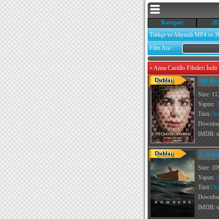
Kategori
20
Türkçe ve Altyazılı MP4 ve 3
Film Ara :
»
Anna Castillo Filmleri İndir
My Dear
Süre: 11
Yapım:
2
Türü:
Dr
Downlo
IMDB:
6
Nowher
Süre: 10
Yapım:
2
Türü:
Dr
Downlo
IMDB:
6