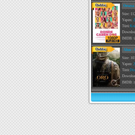
Ortaya 
Süre: 11
Yapım:
2
Türü:
Ko
Downlo
IMDB:
5
Altın -
Süre: 10
Yapım:
2
Türü:
Dr
Downlo
IMDB:
5