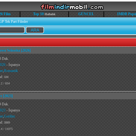
26 Film
Top 10
GÜNCEL
IMDB Popü
Haftalık
GP Tek Part Filmler
est Señorita [2026]
3 Dak.
026
- İspanya
am
,
Romantik
ad:
500
.2 / 654
e [2023]
9 Dak.
023
- İspanya
am
,
Gerilim
ad:
3889
.4 / 11075