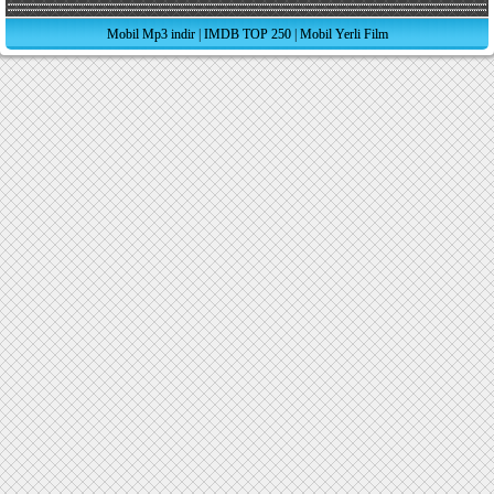
Mobil Mp3 indir
|
IMDB TOP 250
|
Mobil Yerli Film