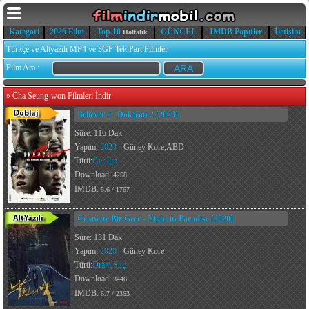
Kategori
2026 Film
Top 10
GÜNCEL
IMDB Popüler
İletişim
Haftalık
Türkçe ve Altyazılı MP4 ve 3GP Tek Part Filmler
Film Ara :
»
Cha Seung-won Filmleri İndir
Believer 2 / Dokjeon 2 [2023]
Süre: 116 Dak.
Yapım:
2023
- Güney Kore,ABD
Türü:
Gerilim
Download:
4258
IMDB:
5.6 / 1767
Cennette Bir Gece - Night in Paradise [2020]
Süre: 131 Dak.
Yapım:
2020
- Güney Kore
Türü:
Dram
,
Suç
Download:
3446
IMDB:
6.7 / 2363