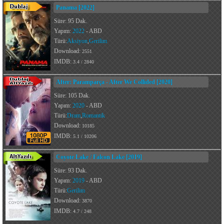
Panama [2022]
Süre: 95 Dak.
Yapım:
2022
- ABD
Türü:
Aksiyon
,
Gerilim
Download:
2551
IMDB:
3.4 / 2840
After: Paramparça - After We Collided [2020]
Süre: 105 Dak.
Yapım:
2020
- ABD
Türü:
Dram
,
Romantik
Download:
10185
IMDB:
5.1 / 10206
Coyote Lake / Falcon Lake [2019]
Süre: 93 Dak.
Yapım:
2019
- ABD
Türü:
Gerilim
Download:
3870
IMDB:
4.7 / 248