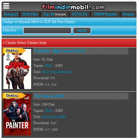
Kategori
2026 Film
Top 10
GÜNCEL
IMDB Popüler
İletişim
Haftalık
Türkçe ve Altyazılı MP4 ve 3GP Tek Part Filmler
Film Ara :
»
Charlie Weber Filmleri İndir
Üstünlük - High Ground [2025]
Süre: 92 Dak.
Yapım:
2025
- ABD
Türü:
Aksiyon
,
Gerilim
,
Suç
Download:
972
IMDB:
4.4 / 524
The Painter [2024]
Süre: 100 Dak.
Yapım:
2024
- ABD
Türü:
Aksiyon
,
Gerilim
Download:
1547
IMDB:
4.7 / 2393