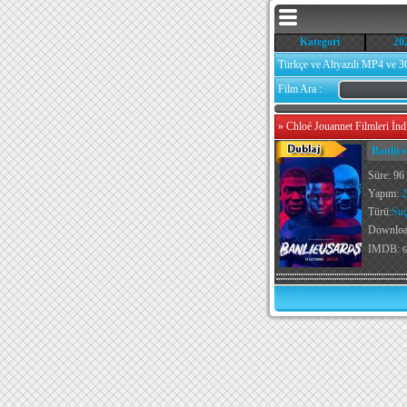
Kategori
20
Türkçe ve Altyazılı MP4 ve 3
Film Ara :
»
Chloé Jouannet Filmleri İnd
Banliyö
Süre: 96
Yapım:
2
Türü:
Su
Downlo
IMDB:
6