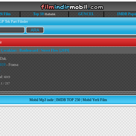
26 Film
Top 10
GÜNCEL
IMDB Popü
Haftalık
GP Tek Part Filmler
ir
 Çocukları - Banlieusard / Street Flow [2019]
 Dak.
019
- Fransa
ç
ad:
6019
.1 / 217
Mobil Mp3 indir
|
IMDB TOP 250
|
Mobil Yerli Film