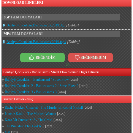
DOWNLOAD LINKLERI
3GP
FiLM DOSYALARI
Banliyo.Cocuklari.Banlieusards.2019.3gp
[Dublaj]
MP4
FiLM DOSYALARI
Banliyo.Cocuklari.Banlieusards.2019.mp4
[Dublaj]
BEĞENDİM
BEĞENMEDİM
+23
Banliyö Çocukları - Banlieusard / Street Flow Serinin Diğer Filmleri
»
Banliyö Çocukları - Banlieusard / Street Flow
[
]
2019
»
Banliyö Çocukları 2 - Banlieusards 2 / Street Flow 2
[
]
2023
»
Banliyö Çocukları 3 - Banlieusards 3
[
]
2026
Benzer Filmler - Suç
»
Rachel Nickell Cinayeti - The Murder of Rachel Nickell
[
]
2026
»
İsimsiz Kadın - The Marked Woman
[
]
2026
»
Kaza Mı Cinayet Mi? - The Crash
[
]
2026
»
The Punisher: One Last Kill
[
]
2026
»
180
[
]
2026