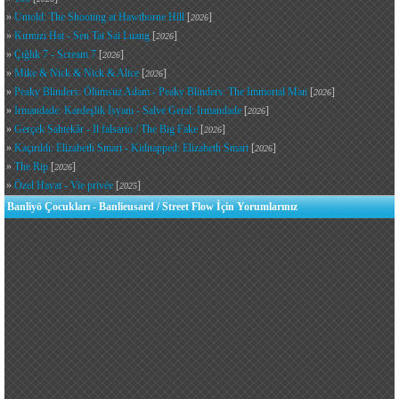
»
Untold: The Shooting at Hawthorne Hill
[
]
2026
»
Kırmızı Hat - Sen Tai Sai Luang
[
]
2026
»
Çığlık 7 - Scream 7
[
]
2026
»
Mike & Nick & Nick & Alice
[
]
2026
»
Peaky Blinders: Ölümsüz Adam - Peaky Blinders: The Immortal Man
[
]
2026
»
Irmandade: Kardeşlik İsyanı - Salve Geral: Irmandade
[
]
2026
»
Gerçek Sahtekâr - Il falsario / The Big Fake
[
]
2026
»
Kaçırıldı: Elizabeth Smart - Kidnapped: Elizabeth Smart
[
]
2026
»
The Rip
[
]
2026
»
Özel Hayat - Vie privée
[
]
2025
Banliyö Çocukları - Banlieusard / Street Flow İçin Yorumlarınız