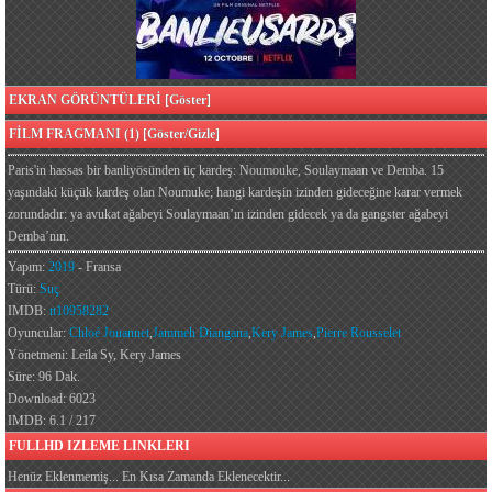
EKRAN GÖRÜNTÜLERİ [Göster]
FİLM FRAGMANI (1) [Göster/Gizle]
Paris'in hassas bir banliyösünden üç kardeş: Noumouke, Soulaymaan ve Demba. 15
yaşındaki küçük kardeş olan Noumuke; hangi kardeşin izinden gideceğine karar vermek
zorundadır: ya avukat ağabeyi Soulaymaan’ın izinden gidecek ya da gangster ağabeyi
Demba’nın.
Yapım:
2019
- Fransa
Türü:
Suç
IMDB:
tt10958282
Oyuncular:
Chloé Jouannet
,
Jammeh Diangana
,
Kery James
,
Pierre Rousselet
Yönetmeni: Leïla Sy, Kery James
Süre: 96 Dak.
Download: 6023
IMDB: 6.1 / 217
FULLHD IZLEME LINKLERI
Henüz Eklenmemiş... En Kısa Zamanda Eklenecektir...