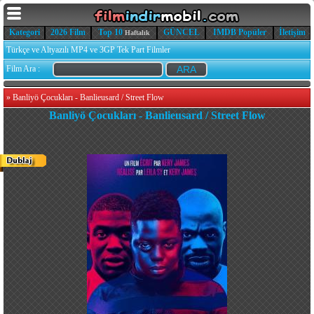
Kategori
2026 Film
Top 10
GÜNCEL
IMDB Popüler
İletişim
Haftalık
Türkçe ve Altyazılı MP4 ve 3GP Tek Part Filmler
Film Ara :
»
Banliyö Çocukları - Banlieusard / Street Flow
Banliyö Çocukları - Banlieusard / Street Flow