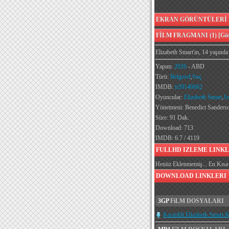
EKRAN GÖRÜNTÜLERİ [G
FİLM FRAGMANI (1) [Göst
Elizabeth Smart'ın, 14 yaşında 
Yapım:
2026
- ABD
Türü:
Belgesel
,
Suç
IMDB:
tt39140662
Oyuncular:
Elizabeth Smart
,
Jo
Yönetmeni: Benedict Sanders
Süre: 91 Dak.
Download: 713
IMDB: 6.7 / 4119
FULLHD IZLEME LINKL
Henüz Eklenmemiş... En Kısa 
DOWNLOAD LINKLERI
3GP
FiLM DOSYALARI
Kacirildi.Elizabeth.Smart