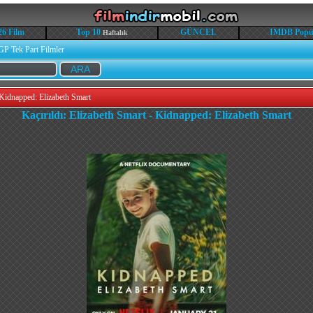
26 Film
Top 10
GÜNCEL
IMDB Popü
Haftalık
GP Tek Part Filmler
 Kidnapped: Elizabeth Smart
Kaçırıldı: Elizabeth Smart - Kidnapped: Elizabeth Smart