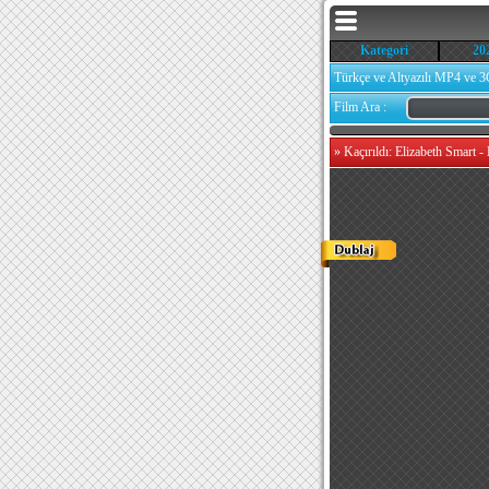
Kategori
20
Türkçe ve Altyazılı MP4 ve 3
Film Ara :
»
Kaçırıldı: Elizabeth Smart -