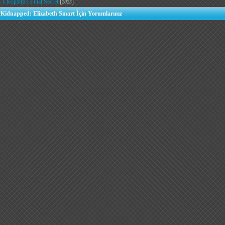
 Cleopatra's Final Secret
[
]
2025
- Kidnapped: Elizabeth Smart İçin Yorumlarınız