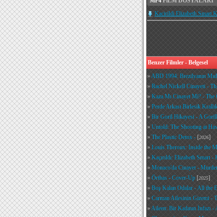
MP4
FiLM DOSYALARI
Kacirildi.Elizabeth.Smart
Benzer Filmler - Belgesel
»
ABD 1994: Brezilyanın Muht
»
Rachel Nickell Cinayeti - T
»
Kaza Mı Cinayet Mi? - The
»
Perde Arkası Birlesik Krall
»
Bir Goril Hikayesi - A Gori
»
Untold: The Shooting at Ha
»
The Plastic Detox -
[
]
2026
»
Louis Theroux: Inside the 
»
Kaçırıldı: Elizabeth Smart -
»
Monaco'da Cinayet - Murde
»
Örtbas - Cover-Up
[
]
2025
»
Boş Kalan Odalar - All the
»
Carman Ailesinin Gizemi - 
»
Aileen: Bir Kadının İnfazı - 