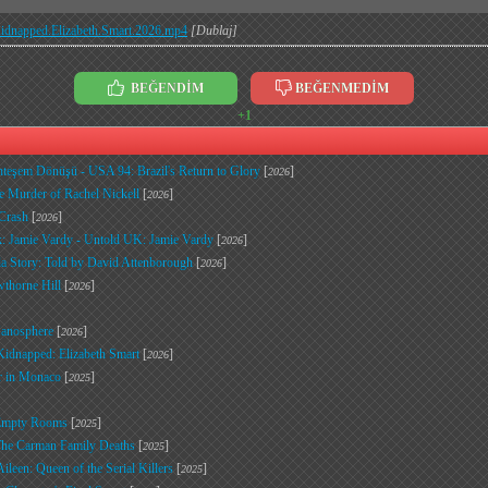
.Kidnapped.Elizabeth.Smart.2026.mp4
[Dublaj]
BEĞENDİM
BEĞENMEDİM
+1
eşem Dönüşü - USA 94: Brazil's Return to Glory
[
]
2026
he Murder of Rachel Nickell
[
]
2026
 Crash
[
]
2026
ık: Jamie Vardy - Untold UK: Jamie Vardy
[
]
2026
lla Story: Told by David Attenborough
[
]
2026
wthorne Hill
[
]
2026
Manosphere
[
]
2026
 Kidnapped: Elizabeth Smart
[
]
2026
r in Monaco
[
]
2025
 Empty Rooms
[
]
2025
The Carman Family Deaths
[
]
2025
Aileen: Queen of the Serial Killers
[
]
2025