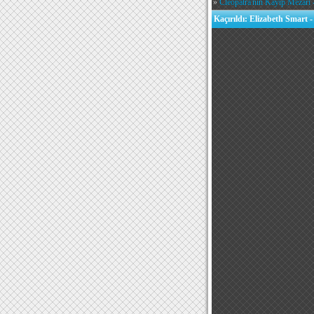
»
Cleopatra'nın Kayıp Mezarı -
Kaçırıldı: Elizabeth Smart 