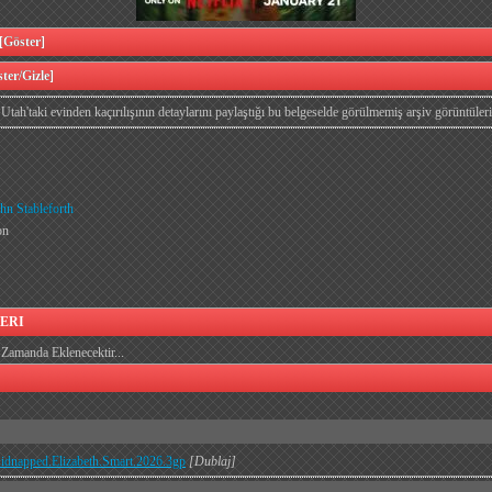
öster]
er/Gizle]
Utah'taki evinden kaçırılışının detaylarını paylaştığı bu belgeselde görülmemiş arşiv görüntüleri
hn Stableforth
on
ERI
Zamanda Eklenecektir...
.Kidnapped.Elizabeth.Smart.2026.3gp
[Dublaj]