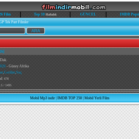
26 Film
Top 10
GÜNCEL
IMDB Popü
Haftalık
GP Tek Part Filmler
26]
 Dak.
026
- Güney Afrika
am
,
Gerilim
,
Suç
ad:
678
.5 / 1495
Mobil Mp3 indir
|
IMDB TOP 250
|
Mobil Yerli Film