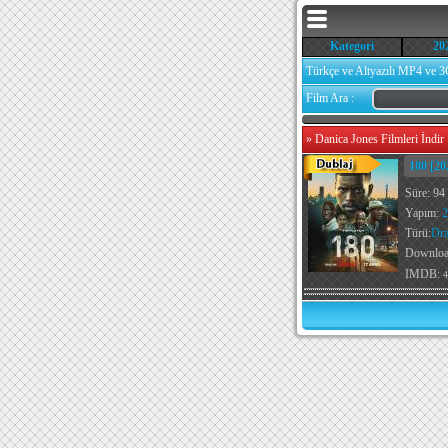
Kategori
20
Türkçe ve Altyazılı MP4 ve 3
Film Ara :
»
Danica Jones Filmleri İndir
180 [20
Süre: 94
Yapım:
2
Türü:
Dr
Downlo
IMDB:
4