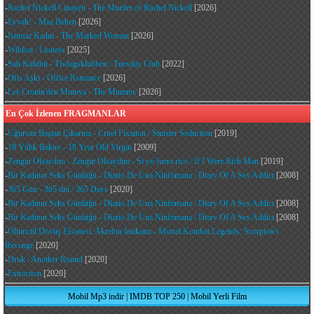
-
Rachel Nickell Cinayeti - The Murder of Rachel Nickell
[2026]
-
Eyvah! - Maa Behen
[2026]
-
İsimsiz Kadın - The Marked Woman
[2026]
-
Wildcat / Lioness
[2025]
-
Salı Kulübü - Tisdagsklubben / Tuesday Club
[2022]
-
Ofis Aşkı - Office Romance
[2026]
-
Lee Cronin'den Mumya - The Mummy
[2026]
En Çok İzlenen FRAGMANLAR
-
Uğursuz Baştan Çıkarma - Cruel Fixation / Sinister Seduction
[2019]
-
18 Yıllık Bakire - 18 Year Old Virgin
[2009]
-
Zengin Olsaydım - Zengin Olsaydım - Si yo fuera rico / If I Were Rich Man
[2019]
-
Bir Kadının Seks Günlüğü - Diario De Una Ninfómana / Diary Of A Sex Addict
[2008]
-
365 Gün - 365 dni / 365 Days
[2020]
-
Bir Kadının Seks Günlüğü - Diario De Una Ninfómana / Diary Of A Sex Addict
[2008]
-
Bir Kadının Seks Günlüğü - Diario De Una Ninfómana / Diary Of A Sex Addict
[2008]
-
Ölümcül Dövüş Efsanesi: Akrebin İntikamı - Mortal Kombat Legends: Scorpion's
Revenge
[2020]
-
Druk / Another Round
[2020]
-
Extraction
[2020]
Mobil Mp3 indir
|
IMDB TOP 250
|
Mobil Yerli Film