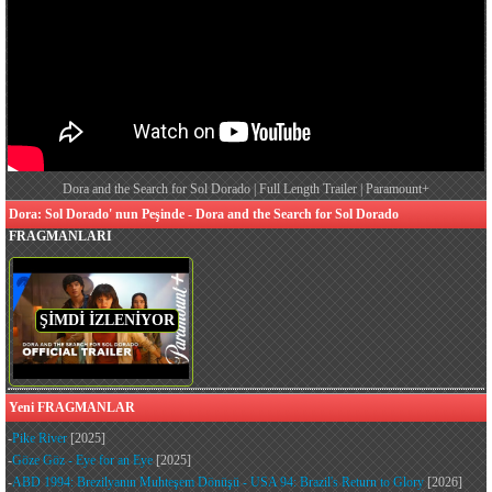
Dora and the Search for Sol Dorado | Full Length Trailer | Paramount+
Dora: Sol Dorado' nun Peşinde - Dora and the Search for Sol Dorado
FRAGMANLARI
ŞİMDİ İZLENİYOR
Yeni FRAGMANLAR
-
Pike River
[2025]
-
Göze Göz - Eye for an Eye
[2025]
-
ABD 1994: Brezilyanın Muhteşem Dönüşü - USA 94: Brazil's Return to Glory
[2026]