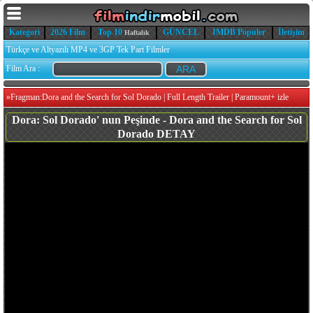
Kategori
2026 Film
Top 10
GÜNCEL
IMDB Popüler
İletişim
Haftalık
Türkçe ve Altyazılı MP4 ve 3GP Tek Part Filmler
Film Ara :
»
Fragman:Dora and the Search for Sol Dorado | Full Length Trailer | Paramount+ izle
Dora: Sol Dorado' nun Peşinde - Dora and the Search for Sol
Dorado DETAY