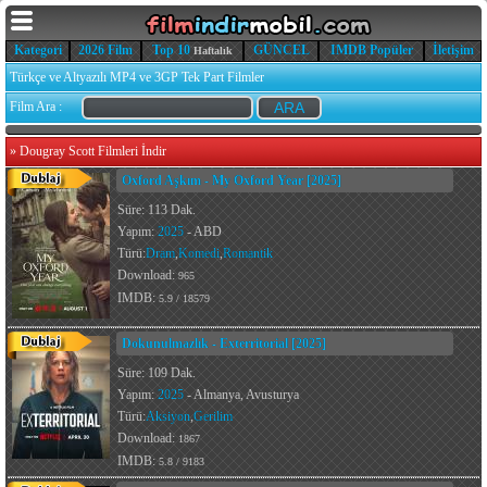
Kategori
2026 Film
Top 10
GÜNCEL
IMDB Popüler
İletişim
Haftalık
Türkçe ve Altyazılı MP4 ve 3GP Tek Part Filmler
Film Ara :
»
Dougray Scott Filmleri İndir
Oxford Aşkım - My Oxford Year [2025]
Süre: 113 Dak.
Yapım:
2025
- ABD
Türü:
Dram
,
Komedi
,
Romantik
Download:
965
IMDB:
5.9 / 18579
Dokunulmazlık - Exterritorial [2025]
Süre: 109 Dak.
Yapım:
2025
- Almanya, Avusturya
Türü:
Aksiyon
,
Gerilim
Download:
1867
IMDB:
5.8 / 9183