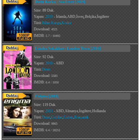
Derin Korku - Sea Fever [2019]
Süre: 89 Dak.
Yapım:
2019
- İrlanda,ABD,İsveç,Belçika,İngiltere
Türü:
Bilim Kurgu
,
Korku
Download:
4321
IMDB:
5.7 / 10492
Londra Sokakları - London Town [2016]
Süre: 92 Dak.
Yapım:
2016
- ABD
Türü:
Dram
Download:
5583
IMDB:
6.4 / 1050
Enigma [2001]
Süre: 119 Dak.
Yapım:
2001
- ABD,Almanya,İngiltere,Hollanda
Türü:
Dram
,
Gerilim
,
Gizem
,
Romantik
Download:
9865
IMDB:
6.4 / 18251