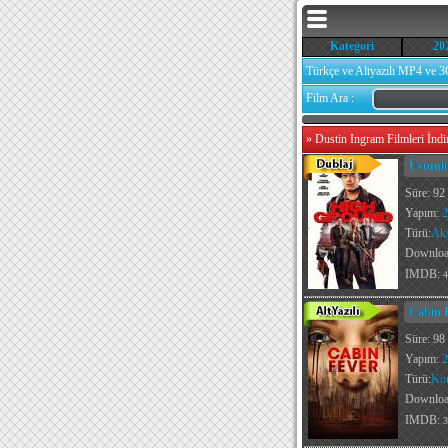
Kategori
20
Türkçe ve Altyazılı MP4 ve 3
Film Ara :
»
Dustin Ingram Filmleri İndi
Üstünl
Süre: 92
Yapım:
2
Türü:
Ak
Downlo
IMDB:
4
Cabin F
Süre: 98
Yapım:
2
Türü:
Ko
Downlo
IMDB:
3