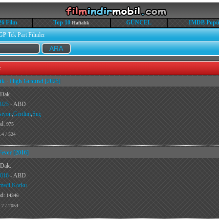
26 Film
Top 10
GÜNCEL
IMDB Popü
Haftalık
GP Tek Part Filmler
r
ük - High Ground [2025]
 Dak.
025
- ABD
siyon
,
Gerilim
,
Suç
ad:
975
.4 / 524
ever [2016]
 Dak.
016
- ABD
medi
,
Korku
ad:
14346
.7 / 2054