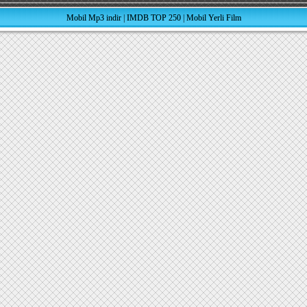
Mobil Mp3 indir
|
IMDB TOP 250
|
Mobil Yerli Film