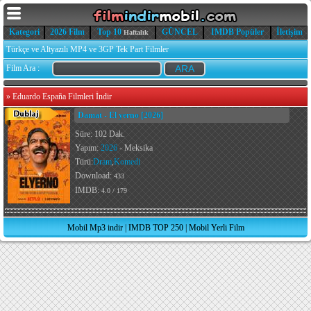
Kategori
2026 Film
Top 10
GÜNCEL
IMDB Popüler
İletişim
Haftalık
Türkçe ve Altyazılı MP4 ve 3GP Tek Part Filmler
Film Ara :
»
Eduardo España Filmleri İndir
Damat - El yerno [2026]
Süre: 102 Dak.
Yapım:
2026
- Meksika
Türü:
Dram
,
Komedi
Download:
433
IMDB:
4.0 / 179
Mobil Mp3 indir
|
IMDB TOP 250
|
Mobil Yerli Film