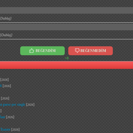
[Dublaj]
[Dublaj]
BEĞENDİM
BEĞENMEDİM
+0
[
]
2026
86
[
]
2026
[
]
2026
n paese per single
[
]
2026
]
6
Jaar
[
]
2026
Toaster
[
]
2026