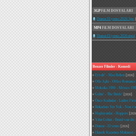
3GP
FiLM DOSYALARI
Damat.El.yerno.2026.3gp
MP4
FiLM DOSYALARI
Damat.El.yerno.2026.mp4
Benzer Filmler - Komedi
»
Eyvah! - Maa Behen
[
]
2026
»
Ofis Aşkı - Office Romance
»
Meksika 1986 - México 19
»
Gelin! - The Bride!
[
]
2026
»
Önce Kadınlar - Ladies First
»
Bekarlara Yer Yok - Non è u
»
Hoplayanlar - Hoppers
[
202
»
Yılın Gelini - Bruid van die 
»
Damat - El yerno
[
]
2026
»
Ekmek Kızartma Makinesi - 