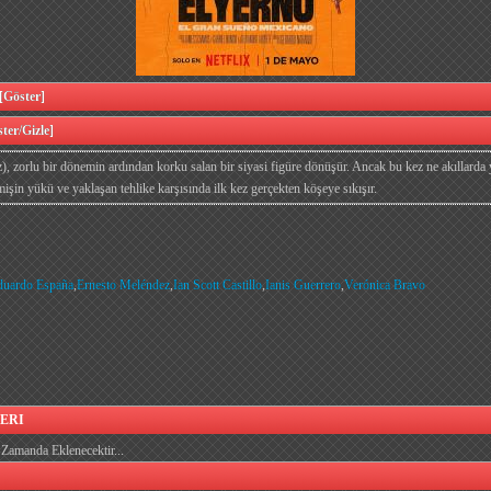
öster]
er/Gizle]
 zorlu bir dönemin ardından korku salan bir siyasi figüre dönüşür. Ancak bu kez ne akıllarda 
mişin yükü ve yaklaşan tehlike karşısında ilk kez gerçekten köşeye sıkışır.
duardo España
,
Ernesto Meléndez
,
Ian Scott Castillo
,
Ianis Guerrero
,
Verónica Bravo
ERI
Zamanda Eklenecektir...