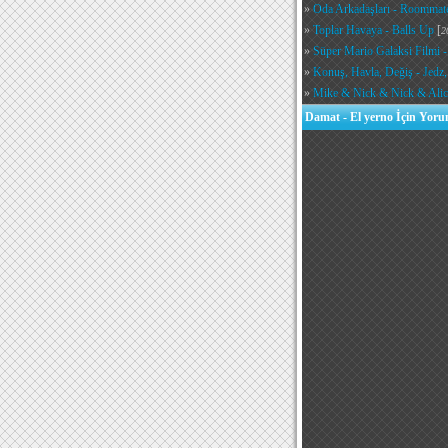
»
Oda Arkadaşları - Roommat
»
Toplar Havaya - Balls Up
[
2
»
Süper Mario Galaksi Filmi 
»
Konuş, Havla, Değiş - Jedz,
»
Mike & Nick & Nick & Alic
Damat - El yerno İçin Yoru