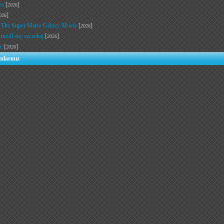
es
[
]
2026
]
026
- The Super Mario Galaxy Movie
[
]
2026
 módl się, szczekaj
[
]
2026
e
[
]
2026
mlarınız