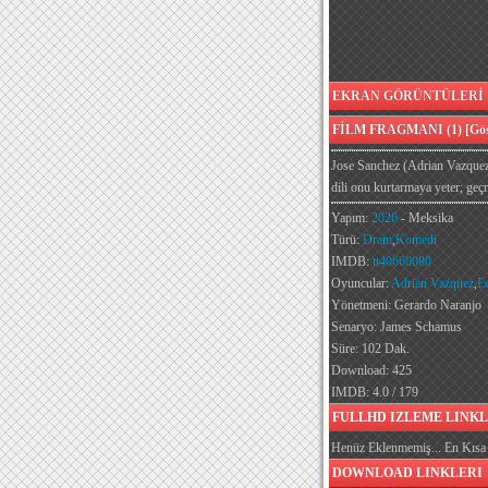
EKRAN GÖRÜNTÜLERİ [G
FİLM FRAGMANI (1) [Göst
Jose Sanchez (Adrian Vazquez),
dili onu kurtarmaya yeter; geç
Yapım:
2026
- Meksika
Türü:
Dram
,
Komedi
IMDB:
tt40660080
Oyuncular:
Adrian Vazquez
,
E
Yönetmeni: Gerardo Naranjo
Senaryo: James Schamus
Süre: 102 Dak.
Download: 425
IMDB: 4.0 / 179
FULLHD IZLEME LINKL
Henüz Eklenmemiş... En Kısa 
DOWNLOAD LINKLERI