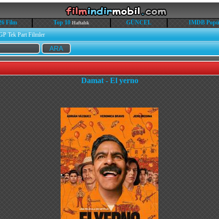
26 Film
Top 10
GÜNCEL
IMDB Popü
Haftalık
GP Tek Part Filmler
Damat - El yerno