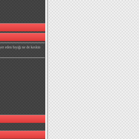
yer eden bıyığı ne de keskin