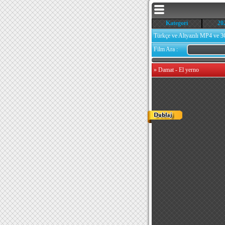
Kategori
20
Türkçe ve Altyazılı MP4 ve 3
Film Ara :
»
Damat - El yerno