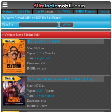
Kategori
2026 Film
Top 10
GÜNCEL
IMDB Popüler
İletişim
Haftalık
Türkçe ve Altyazılı MP4 ve 3GP Tek Part Filmler
Film Ara :
»
Verónica Bravo Filmleri İndir
Damat - El yerno [2026]
Süre: 102 Dak.
Yapım:
2026
- Meksika
Türü:
Dram
,
Komedi
Download:
435
IMDB:
4.0 / 179
Cesurluk Zamanı - La hora de los valientes [2025]
Süre: 107 Dak.
Yapım:
2025
- Arjantin
Türü:
Aksiyon
,
Komedi
Download:
1163
IMDB:
6.1 / 1073