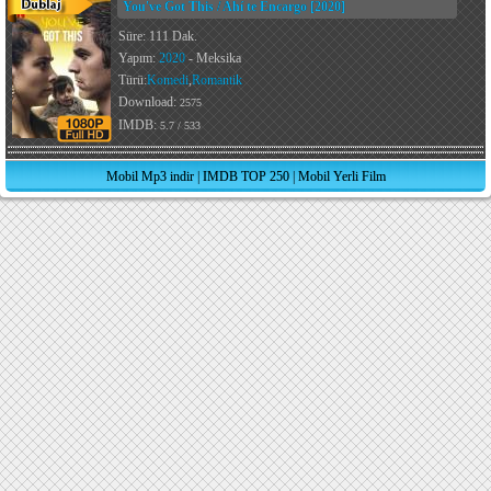
You've Got This / Ahí te Encargo [2020]
Süre: 111 Dak.
Yapım:
2020
- Meksika
Türü:
Komedi
,
Romantik
Download:
2575
IMDB:
5.7 / 533
Mobil Mp3 indir
|
IMDB TOP 250
|
Mobil Yerli Film