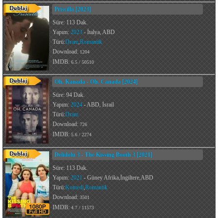
Priscilla [2023]
Süre: 113 Dak.
Yapım:
2023
- İtalya, ABD
Türü:
Dram
,
Romantik
Download:
1204
IMDB:
6.5 / 50510
Oh, Kanada - Oh, Canada [2024]
Süre: 94 Dak.
Yapım:
2024
- ABD, İsrail
Türü:
Dram
Download:
726
IMDB:
5.6 / 2274
Delidolu 3 - The Kissing Booth 3 [2021]
Süre: 113 Dak.
Yapım:
2021
- Güney Afrika,İngiltere,ABD
Türü:
Komedi
,
Romantik
Download:
3501
IMDB:
4.7 / 11573