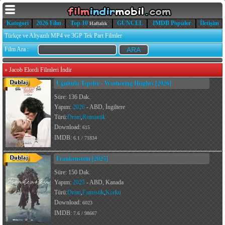
Kategori
2026 Film
Top 10
GÜNCEL
IMDB Popüler
İletişim
Haftalık
Türkçe ve Altyazılı MP4 ve 3GP Tek Part Filmler
Film Ara :
»
Jacob Elordi Filmleri İndir
Uğultulu Tepeler - Wuthering Heights [2026]
Süre: 136 Dak.
Yapım:
2026
- ABD, İngiltere
Türü:
Dram
,
Romantik
Download:
615
IMDB:
6.1 / 71834
Frankenstein [2025]
Süre: 150 Dak.
Yapım:
2025
- ABD, Kanada
Türü:
Dram
,
Fantastik
,
Korku
Download:
6023
IMDB:
7.6 / 98667