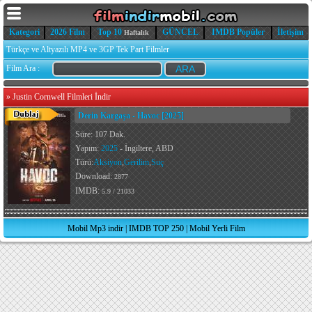
Kategori
2026 Film
Top 10
GÜNCEL
IMDB Popüler
İletişim
Haftalık
Türkçe ve Altyazılı MP4 ve 3GP Tek Part Filmler
Film Ara :
»
Justin Cornwell Filmleri İndir
Derin Kargaşa - Havoc [2025]
Süre: 107 Dak.
Yapım:
2025
- İngiltere, ABD
Türü:
Aksiyon
,
Gerilim
,
Suç
Download:
2877
IMDB:
5.9 / 21033
Mobil Mp3 indir
|
IMDB TOP 250
|
Mobil Yerli Film