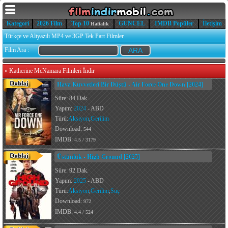
Kategori
2026 Film
Top 10
GÜNCEL
IMDB Popüler
İletişim
Haftalık
Türkçe ve Altyazılı MP4 ve 3GP Tek Part Filmler
Film Ara :
»
Katherine McNamara Filmleri İndir
Hava Kuvvetleri Bir Düştü - Air Force One Down [2024]
Süre: 84 Dak.
Yapım:
2024
- ABD
Türü:
Aksiyon
,
Gerilim
Download:
544
IMDB:
4.5 / 3179
Üstünlük - High Ground [2025]
Süre: 92 Dak.
Yapım:
2025
- ABD
Türü:
Aksiyon
,
Gerilim
,
Suç
Download:
972
IMDB:
4.4 / 524