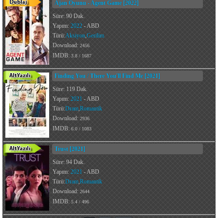
Ajan Oyunu - Agent Game [2022]
Süre: 90 Dak.
Yapım:
2022
- ABD
Türü:
Aksiyon
,
Gerilim
Download:
2456
IMDB:
3.8 / 1687
Finding You / There You'll Find Me [2021]
Süre: 119 Dak.
Yapım:
2021
- ABD
Türü:
Dram
,
Romantik
Download:
2936
IMDB:
6.0 / 1083
Trust [2021]
Süre: 94 Dak.
Yapım:
2021
- ABD
Türü:
Dram
,
Romantik
Download:
2644
IMDB:
5.4 / 496