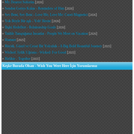
»
My Dearest Señorita
[
]
2026
»
Senden Geriye Kalan - Reminders of Him
[
]
2026
»
Sev Beni, Sev Beni - Love Me, Love Me: Cuori Magnetici
[
]
2026
»
Yok Böyle Bir aşk - Yoh! Bestie
[
]
2026
»
İlişki Hedefleri - Relationship Goals
[
]
2026
»
Tatilde Tanıştığımız İnsanlar - People We Meet on Vacation
[
]
2026
»
Hamnet
[
]
2025
»
Büyük, Güzel ve Cesur Bir Yolculuk - A Big Bold Beautiful Journey
[
]
2025
»
Wicked: İyilik Uğruna - Wicked: For Good
[
]
2025
»
Birlikte - Together
[
]
2025
Keşke Burada Olsan - Wish You Were Here İçin Yorumlarınız