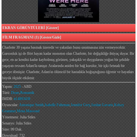
EKRAN GÖRÜNTÜLERİ [Göster]
FİLM FRAGMANI (1) [Göster/Gizle]
Charlotte 30 yaşına basmak üzeredir ve yakınları bunu unutmasına izin vermeyecektir.
Garsonluk işi de flört hayatı kadar monoton olan Charlotte, bir değişikliğe ihtiyaç duyar. Bir
gece, en az kendisi kadar kaybolmuş görünen, yakışıklı ve duygularını yoğun bir şekilde
yaşayan ressam Adam'la tanışır. Aralarında aniden bir bağ kurulur, bir içki fırtınalı bir
geceye dönüşür. Charlotte, Adam'ın ölümcül bir hastalıkla boğuştuğunu öğrenir ve hayatları
büyük ölçüde etkilenir.
Yapım:
2025
- ABD
Türü:
Dram
,
Romantik
IMDB:
tt14893438
Oyuncular:
Antonique Smith
,
Isabelle Fuhrman
,
Jennifer Grey
,
Jordan Gavaris
,
Kelsey
Grammer
,
Mena Massoud
Yönetmeni: Julia Stiles
Senaryo: Julia Stiles
Süre: 99 Dak.
Download: 732