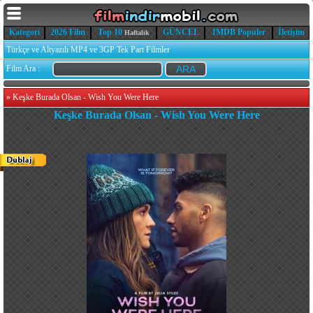
Kategori
2026 Film
Top 10
GÜNCEL
IMDB Popüler
İletişim
Haftalık
Türkçe ve Altyazılı MP4 ve 3GP Tek Part Filmler
Film Ara :
»
Keşke Burada Olsan - Wish You Were Here
Keşke Burada Olsan - Wish You Were Here