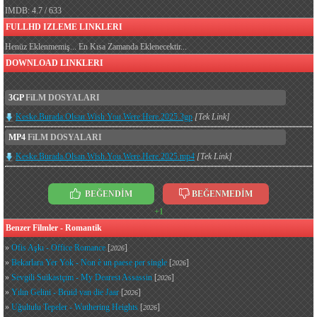
IMDB: 4.7 / 633
FULLHD IZLEME LINKLERI
Henüz Eklenmemiş... En Kısa Zamanda Eklenecektir...
DOWNLOAD LINKLERI
3GP
FiLM DOSYALARI
Keske.Burada.Olsan.Wish.You.Were.Here.2025.3gp
[Tek Link]
MP4
FiLM DOSYALARI
Keske.Burada.Olsan.Wish.You.Were.Here.2025.mp4
[Tek Link]
BEĞENDİM
BEĞENMEDİM
+1
Benzer Filmler - Romantik
»
Ofis Aşkı - Office Romance
[
]
2026
»
Bekarlara Yer Yok - Non è un paese per single
[
]
2026
»
Sevgili Suikastçım - My Dearest Assassin
[
]
2026
»
Yılın Gelini - Bruid van die Jaar
[
]
2026
»
Uğultulu Tepeler - Wuthering Heights
[
]
2026