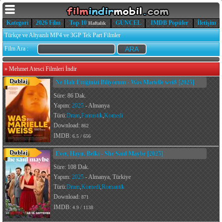
Kategori
2026 Film
Top 10
GÜNCEL
IMDB Popüler
İletişim
Haftalık
Türkçe ve Altyazılı MP4 ve 3GP Tek Part Filmler
Film Ara :
»
Mehmet Atesci Filmleri İndir
Ne Halt Ettiğinizi Biliyorum - Was Marielle weiß [2025]
Süre: 86 Dak.
Yapım:
2025
- Almanya
Türü:
Dram
,
Fantastik
,
Komedi
Download:
862
IMDB:
6.5 / 656
Evet, Hayır, Belki - She Said Maybe [2025]
Süre: 108 Dak.
Yapım:
2025
- Almanya, Türkiye
Türü:
Dram
,
Komedi
,
Romantik
Download:
871
IMDB:
4.9 / 1138