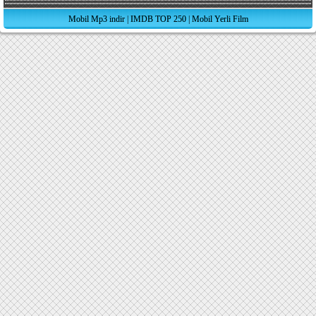
Mobil Mp3 indir
|
IMDB TOP 250
|
Mobil Yerli Film