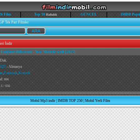
26 Film
Top 10
GÜNCEL
IMDB Popü
Haftalık
GP Tek Part Filmler
eri İndir
 Ettiğinizi Biliyorum - Was Marielle weiß [2025]
 Dak.
025
- Almanya
am
,
Fantastik
,
Komedi
ad:
866
.5 / 656
Mobil Mp3 indir
|
IMDB TOP 250
|
Mobil Yerli Film