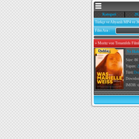
Kategori
20
Türkçe ve Altyazılı MP4 ve 3
Film Ara :
»
Moritz von Treuenfels Filml
Ne Halt
Süre: 86
Yapım:
2
Türü:
Dr
Downlo
IMDB:
6