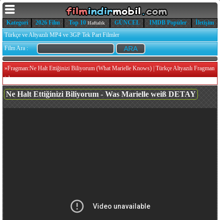
Kategori
2026 Film
Top 10
GÜNCEL
IMDB Popüler
İletişim
Haftalık
Türkçe ve Altyazılı MP4 ve 3GP Tek Part Filmler
Film Ara :
»
Fragman:Ne Halt Ettiğinizi Biliyorum (What Marielle Knows) | Türkçe Altyazılı Fragman
izle
Ne Halt Ettiğinizi Biliyorum - Was Marielle weiß DETAY