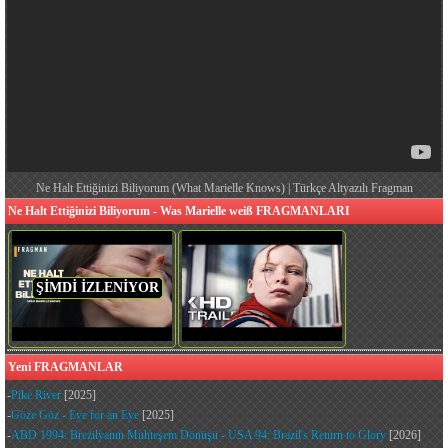
Ne Halt Ettiğinizi Biliyorum (What Marielle Knows) | Türkçe Altyazılı Fragman
Ne Halt Ettiğinizi Biliyorum - Was Marielle weiß FRAGMANLARI
ŞİMDİ İZLENİYOR
Yeni FRAGMANLAR
-
Pike River
[2025]
-
Göze Göz - Eye for an Eye
[2025]
-
ABD 1994: Brezilyanın Muhteşem Dönüşü - USA 94: Brazil's Return to Glory
[2026]