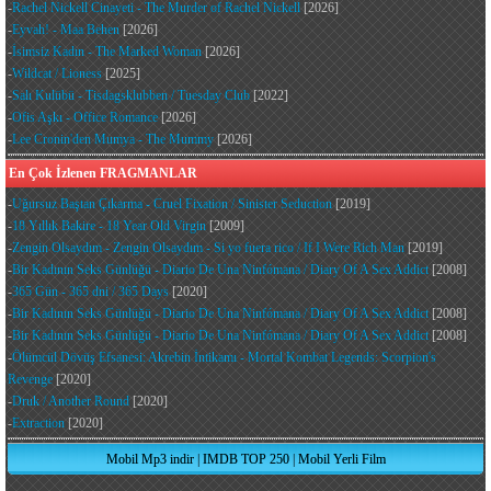
-
Rachel Nickell Cinayeti - The Murder of Rachel Nickell
[2026]
-
Eyvah! - Maa Behen
[2026]
-
İsimsiz Kadın - The Marked Woman
[2026]
-
Wildcat / Lioness
[2025]
-
Salı Kulübü - Tisdagsklubben / Tuesday Club
[2022]
-
Ofis Aşkı - Office Romance
[2026]
-
Lee Cronin'den Mumya - The Mummy
[2026]
En Çok İzlenen FRAGMANLAR
-
Uğursuz Baştan Çıkarma - Cruel Fixation / Sinister Seduction
[2019]
-
18 Yıllık Bakire - 18 Year Old Virgin
[2009]
-
Zengin Olsaydım - Zengin Olsaydım - Si yo fuera rico / If I Were Rich Man
[2019]
-
Bir Kadının Seks Günlüğü - Diario De Una Ninfómana / Diary Of A Sex Addict
[2008]
-
365 Gün - 365 dni / 365 Days
[2020]
-
Bir Kadının Seks Günlüğü - Diario De Una Ninfómana / Diary Of A Sex Addict
[2008]
-
Bir Kadının Seks Günlüğü - Diario De Una Ninfómana / Diary Of A Sex Addict
[2008]
-
Ölümcül Dövüş Efsanesi: Akrebin İntikamı - Mortal Kombat Legends: Scorpion's
Revenge
[2020]
-
Druk / Another Round
[2020]
-
Extraction
[2020]
Mobil Mp3 indir
|
IMDB TOP 250
|
Mobil Yerli Film