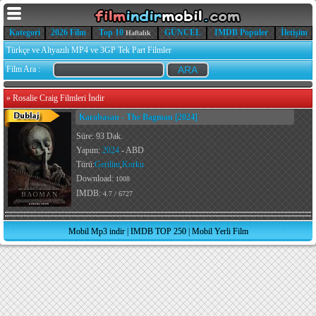
Kategori
2026 Film
Top 10
GÜNCEL
IMDB Popüler
İletişim
Haftalık
Türkçe ve Altyazılı MP4 ve 3GP Tek Part Filmler
Film Ara :
»
Rosalie Craig Filmleri İndir
Karabasan - The Bagman [2024]
Süre: 93 Dak.
Yapım:
2024
- ABD
Türü:
Gerilim
,
Korku
Download:
1008
IMDB:
4.7 / 6727
Mobil Mp3 indir
|
IMDB TOP 250
|
Mobil Yerli Film