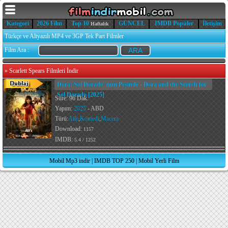
Kategori
2026 Film
Top 10
GÜNCEL
IMDB Popüler
İletişim
Haftalık
Türkçe ve Altyazılı MP4 ve 3GP Tek Part Filmler
Film Ara :
»
Scarlett Spears Filmleri İndir
Dora: Sol Dorado' nun Peşinde - Dora and the Search for
Sol Dorado [2025]
Süre: 96 Dak.
Yapım:
2025
- ABD
Türü:
Aile
,
Komedi
,
Macera
Download:
1157
IMDB:
5.4 / 1252
Mobil Mp3 indir
|
IMDB TOP 250
|
Mobil Yerli Film