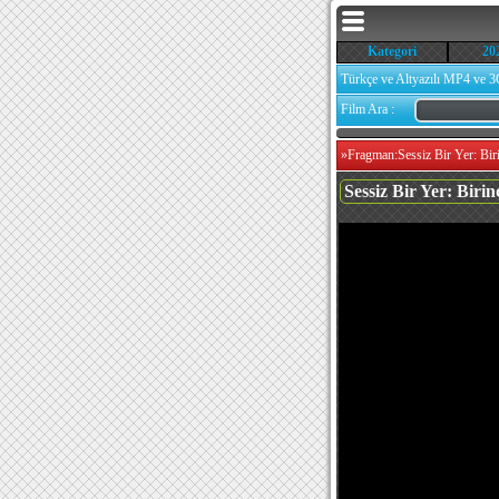
Kategori
20
Türkçe ve Altyazılı MP4 ve 3
Film Ara :
»
Fragman:Sessiz Bir Yer: Bir
Sessiz Bir Yer: Bir