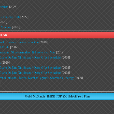
d Woman
[2026]
n / Tuesday Club
[2022]
2026]
he Mummy
[2026]
ANLAR
el Fixation / Sinister Seduction
[2019]
d Virgin
[2009]
aydım - Si yo fuera rico / If I Were Rich Man
[2019]
Diario De Una Ninfómana / Diary Of A Sex Addict
[2008]
s
[2020]
Diario De Una Ninfómana / Diary Of A Sex Addict
[2008]
Diario De Una Ninfómana / Diary Of A Sex Addict
[2008]
ebin İntikamı - Mortal Kombat Legends: Scorpion's Revenge
[2020]
]
Mobil Mp3 indir
|
IMDB TOP 250
|
Mobil Yerli Film