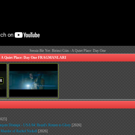
Sessiz Bir Yer: Birinci Gün - A Quiet Place: Day One
ün - A Quiet Place: Day One FRAGMANLARI
R
025]
eşem Dönüşü - USA 94: Brazil's Return to Glory
[2026]
e Murder of Rachel Nickell
[2026]