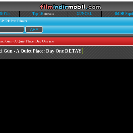
26 Film
Top 10
GÜNCEL
IMDB Popü
Haftalık
GP Tek Part Filmler
inci Gün - A Quiet Place: Day One izle
inci Gün - A Quiet Place: Day One DETAY