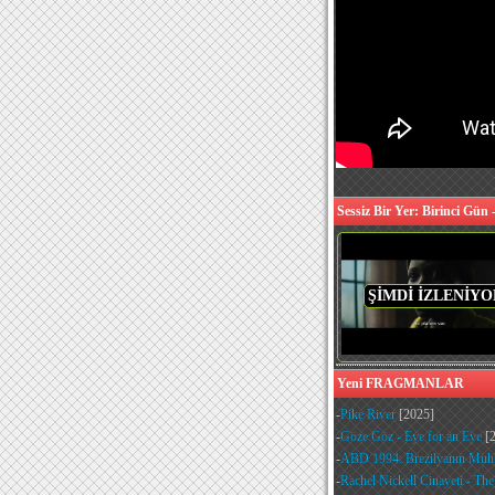
Sessiz Bir Yer: Birinci G
ŞİMDİ İZLENİYO
Yeni FRAGMANLAR
-
Pike River
[2025]
-
Göze Göz - Eye for an Eye
[2
-
ABD 1994: Brezilyanın Muht
-
Rachel Nickell Cinayeti - Th