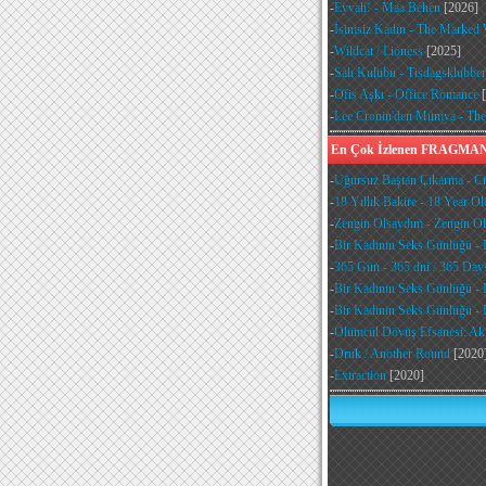
-
Eyvah! - Maa Behen
[2026]
-
İsimsiz Kadın - The Marke
-
Wildcat / Lioness
[2025]
-
Salı Kulübü - Tisdagsklubbe
-
Ofis Aşkı - Office Romance
[
-
Lee Cronin'den Mumya - T
En Çok İzlenen FRAGM
-
Uğursuz Baştan Çıkarma - Cru
-
18 Yıllık Bakire - 18 Year Ol
-
Zengin Olsaydım - Zengin Ols
-
Bir Kadının Seks Günlüğü - 
-
365 Gün - 365 dni / 365 Day
-
Bir Kadının Seks Günlüğü - 
-
Bir Kadının Seks Günlüğü - 
-
Ölümcül Dövüş Efsanesi: Akr
-
Druk / Another Round
[2020
-
Extraction
[2020]