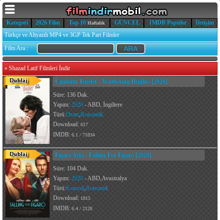
Kategori
2026 Film
Top 10
GÜNCEL
IMDB Popüler
İletişim
Haftalık
Türkçe ve Altyazılı MP4 ve 3GP Tek Part Filmler
Film Ara :
»
Shazad Latif Filmleri İndir
Uğultulu Tepeler - Wuthering Heights [2026]
Süre: 136 Dak.
Yapım:
2026
- ABD, İngiltere
Türü:
Dram
,
Romantik
Download:
617
IMDB:
6.1 / 71834
Figaro Aşkı - Falling For Figaro [2020]
Süre: 104 Dak.
Yapım:
2020
- ABD,Avustralya
Türü:
Komedi
,
Romantik
Download:
1815
IMDB:
6.4 / 2128