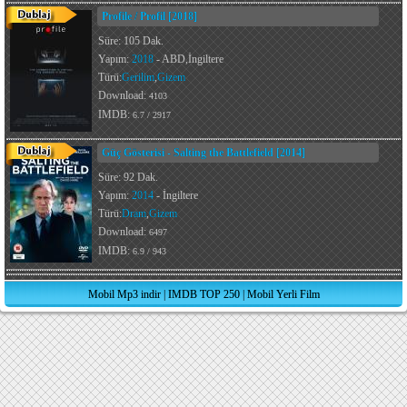
Profile / Profil [2018]
Süre: 105 Dak.
Yapım:
2018
- ABD,İngiltere
Türü:
Gerilim
,
Gizem
Download:
4103
IMDB:
6.7 / 2917
Güç Gösterisi - Salting the Battlefield [2014]
Süre: 92 Dak.
Yapım:
2014
- İngiltere
Türü:
Dram
,
Gizem
Download:
6497
IMDB:
6.9 / 943
Mobil Mp3 indir
|
IMDB TOP 250
|
Mobil Yerli Film