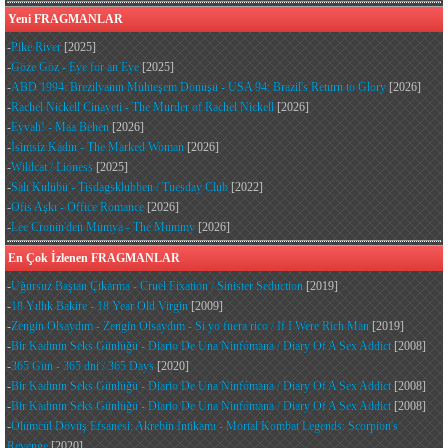
Yeni FRAGMANLAR
-
Pike River
[2025]
-
Göze Göz - Eye for an Eye
[2025]
-
ABD 1994: Brezilyanın Muhteşem Dönüşü - USA 94: Brazil's Return to Glory
[2026]
-
Rachel Nickell Cinayeti - The Murder of Rachel Nickell
[2026]
-
Eyvah! - Maa Behen
[2026]
-
İsimsiz Kadın - The Marked Woman
[2026]
-
Wildcat / Lioness
[2025]
-
Salı Kulübü - Tisdagsklubben / Tuesday Club
[2022]
-
Ofis Aşkı - Office Romance
[2026]
-
Lee Cronin'den Mumya - The Mummy
[2026]
En Çok İzlenen FRAGMANLAR
-
Uğursuz Baştan Çıkarma - Cruel Fixation / Sinister Seduction
[2019]
-
18 Yıllık Bakire - 18 Year Old Virgin
[2009]
-
Zengin Olsaydım - Zengin Olsaydım - Si yo fuera rico / If I Were Rich Man
[2019]
-
Bir Kadının Seks Günlüğü - Diario De Una Ninfómana / Diary Of A Sex Addict
[2008]
-
365 Gün - 365 dni / 365 Days
[2020]
-
Bir Kadının Seks Günlüğü - Diario De Una Ninfómana / Diary Of A Sex Addict
[2008]
-
Bir Kadının Seks Günlüğü - Diario De Una Ninfómana / Diary Of A Sex Addict
[2008]
-
Ölümcül Dövüş Efsanesi: Akrebin İntikamı - Mortal Kombat Legends: Scorpion's
Revenge
[2020]