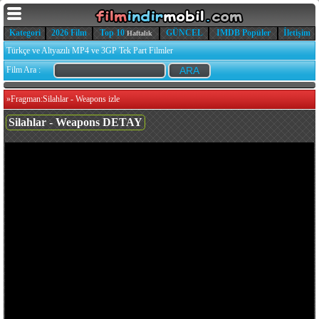
Kategori
2026 Film
Top 10
GÜNCEL
IMDB Popüler
İletişim
Haftalık
Türkçe ve Altyazılı MP4 ve 3GP Tek Part Filmler
Film Ara :
»
Fragman:Silahlar - Weapons izle
Silahlar - Weapons DETAY