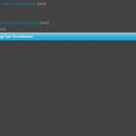
 - Salve Geral: Irmandade
[
]
2026
flection in a Dead Diamond
[
]
2025
]
025
nge İçin Yorumlarınız