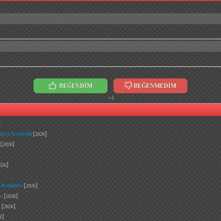
BEĞENDİM
BEĞENMEDİM
+4
]
rest Assassin
[
]
2026
[
]
2026
]
026
 Overdrive
[
]
2026
e
[
]
2026
[
]
2026
]
6