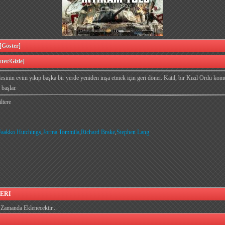
öster]
er/Gizle]
lesinin evini yıkıp başka bir yerde yeniden inşa etmek için geri döner. Katil, bir Kızıl Ordu kom
 başlar.
ltere
Jaakko Hutchings
,
Jorma Tommila
,
Richard Brake
,
Stephen Lang
ERI
Zamanda Eklenecektir...