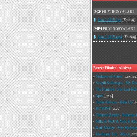
3GP
FiLM DOSYALARI
Sisu.2.2025.3gp
[Dublaj]
MP4
FiLM DOSYALARI
Sisu.2.2025.mp4
[Dublaj]
Benzer Filmler - Aksiyon
»
Violence of Action
[
amerikan
»
Sevgili Suikastçım - My Dea
»
The Punisher: One Last Kill
»
Apex
[
]
2026
»
Toplar Havaya - Balls Up
[
2
»
HUMINT
[
]
2026
»
Ölümcül Zarafet - Ballerina
»
Mike & Nick & Nick & Alic
»
Katil Makine - War Machine
»
Merhamet Yok - Mercy
[
202