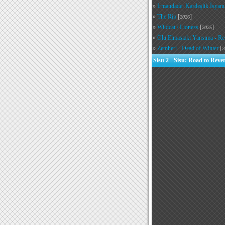
»
Irmandade: Kardeşlik İsyanı
»
The Rip
[
]
2026
»
Wildcat / Lioness
[
]
2025
»
Ölü Elmastaki Yansıma - Re
»
Zemheri - Dead of Winter
[
2
Sisu 2 - Sisu: Road to Reve