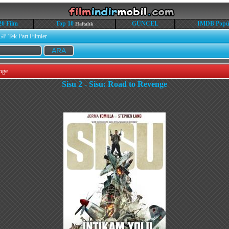
26 Film
Top 10
GÜNCEL
IMDB Popü
Haftalık
GP Tek Part Filmler
nge
Sisu 2 - Sisu: Road to Revenge