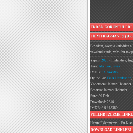
EKRAN GÖRÜNTÜLERİ [G
FİLM FRAGMANI (1) [Göst
Bir adam, savaşta katledilen ai
yakalandığında, vahşi bir takip
Yapım:
2025
- Finlandiya, İngi
Türü:
Aksiyon
,
Savaş
IMDB:
tt31844586
Oyuncular:
Einar Haraldsson
,
Yönetmeni: Jalmari Helander
Senaryo: Jalmari Helander
Süre: 89 Dak.
Download: 2340
IMDB: 6.9 / 18380
FULLHD IZLEME LINKL
Henüz Eklenmemiş... En Kısa 
DOWNLOAD LINKLERI