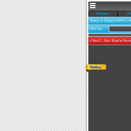
Kategori
20
Türkçe ve Altyazılı MP4 ve 3
Film Ara :
»
Sisu 2 - Sisu: Road to Reve