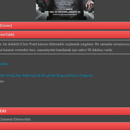
öster]
er/Gizle]
, bir dedektif (Chris Pratt) karısını öldürmekle suçlanarak yargılanır. Bir zamanlar savunucus
ai kararını vermeden önce, masumiyetini kanıtlamak için sadece 90 dakikası vardır.
erilim
hris Pratt
,
Chris Sullivan
,
Kali Reis
,
Kylie Rogers
,
Rebecca Ferguson
tov
ERI
Zamanda Eklenecektir...