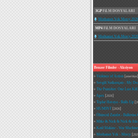
3GP
FiLM DOSYALARI
Merhamet.Yok.Mercy.202
MP4
FiLM DOSYALARI
Merhamet.Yok.Mercy.202
Benzer Filmler - Aksiyon
»
Violence of Action
[
amerikan
»
Sevgili Suikastçım - My Dea
»
The Punisher: One Last Kill
»
Apex
[
]
2026
»
Toplar Havaya - Balls Up
[
2
»
HUMINT
[
]
2026
»
Ölümcül Zarafet - Ballerina
»
Mike & Nick & Nick & Alic
»
Katil Makine - War Machine
»
Merhamet Yok - Mercy
[
202