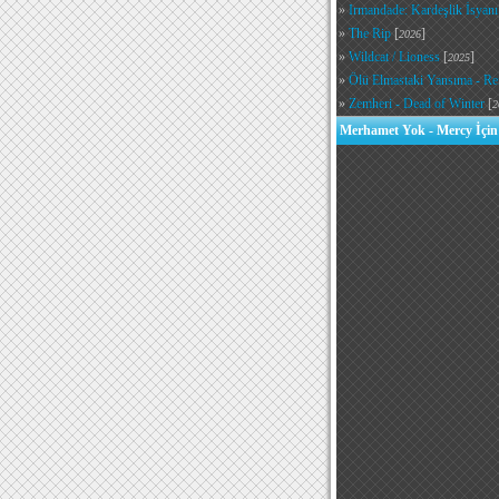
»
Irmandade: Kardeşlik İsyanı
»
The Rip
[
]
2026
»
Wildcat / Lioness
[
]
2025
»
Ölü Elmastaki Yansıma - Re
»
Zemheri - Dead of Winter
[
2
Merhamet Yok - Mercy İçin