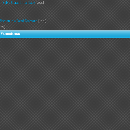
 - Salve Geral: Irmandade
[
]
2026
flection in a Dead Diamond
[
]
2025
]
025
 Yorumlarınız