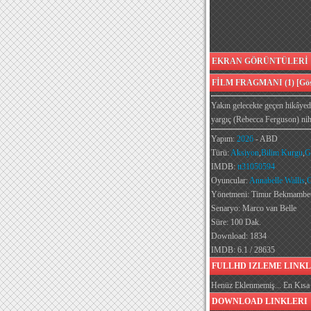
EKRAN GÖRÜNTÜLERİ [G
FİLM FRAGMANI (1) [Göst
Yakın gelecekte geçen hikâyede
yargıç (Rebecca Ferguson) nih
Yapım:
2026
- ABD
Türü:
Aksiyon
,
Bilim Kurgu
,
G
IMDB:
tt31050594
Oyuncular:
Annabelle Wallis
,
C
Yönetmeni: Timur Bekmambe
Senaryo: Marco van Belle
Süre: 100 Dak.
Download: 1834
IMDB: 6.1 / 28635
FULLHD IZLEME LINKL
Henüz Eklenmemiş... En Kısa 
DOWNLOAD LINKLERI