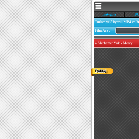
Kategori
20
Türkçe ve Altyazılı MP4 ve 3
Film Ara :
»
Merhamet Yok - Mercy