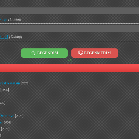
6.3gp
[Dublaj]
6.mp4
[Dublaj]
BEĞENDİM
BEĞENMEDİM
+5
]
rest Assassin
[
]
2026
[
]
2026
]
026
 Overdrive
[
]
2026
e
[
]
2026
[
]
2026
]
6