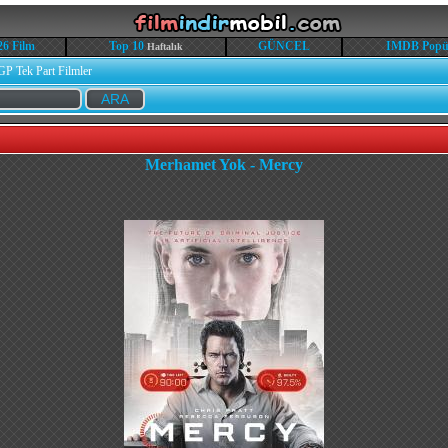
26 Film
Top 10
GÜNCEL
IMDB Popü
Haftalık
GP Tek Part Filmler
Merhamet Yok - Mercy